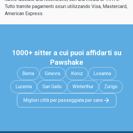
Tutto tramite pagamenti sicuri utilizzando Visa, Mastercard,
American Express.
1000+ sitter a cui puoi affidarti su
Pawshake
Berna
Ginevra
Köniz
Losanna
Lucerna
San Gallo
Winterthur
Zurigo
Migliori città per passeggiata per cane