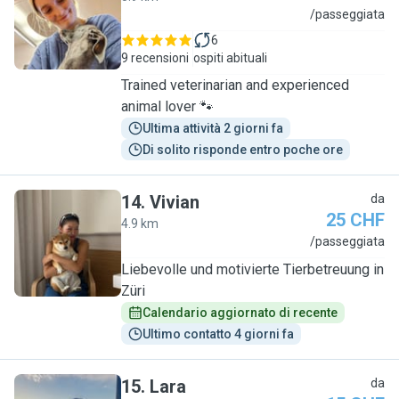
A
/passeggiata
6
9 recensioni
ospiti abituali
Trained veterinarian and experienced
animal lover 🐾
Ultima attività 2 giorni fa
Di solito risponde entro poche ore
14
.
Vivian
da
25 CHF
4.9 km
V
/passeggiata
Liebevolle und motivierte Tierbetreuung in
Züri
Calendario aggiornato di recente
Ultimo contatto 4 giorni fa
15
.
Lara
da