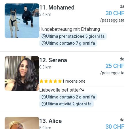
11
.
Mohamed
da
30 CHF
3.4 km
M
/passeggiata
Hundebetreuung mit Erfahrung
Ultima prenotazione 5 giorni fa
Ultimo contatto 7 giorni fa
12
.
Serena
da
25 CHF
0.3 km
S
/passeggiata
1 recensione
Liebevolle pet sitter🐾
Ultimo contatto 2 giorni fa
Ultima attività 2 giorni fa
13
.
Alice
da
30 CHF
5.9 km