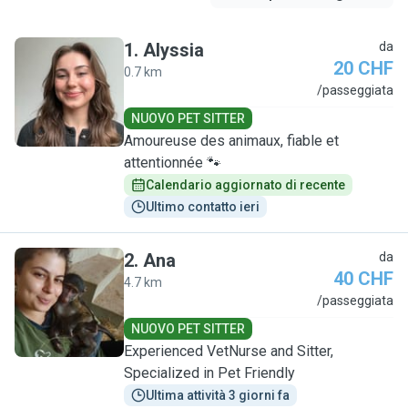
1
.
Alyssia
da
20 CHF
0.7 km
A
/passeggiata
NUOVO PET SITTER
Amoureuse des animaux, fiable et
attentionnée 🐾
Calendario aggiornato di recente
Ultimo contatto ieri
2
.
Ana
da
40 CHF
4.7 km
A
/passeggiata
NUOVO PET SITTER
Experienced VetNurse and Sitter,
Specialized in Pet Friendly
Ultima attività 3 giorni fa