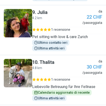
9
.
Julia
da
22 CHF
4.2 km
J
/passeggiata
1 recensione
Pet sitting with love & care Zurich
Ultimo contatto ieri
Ultima attività ieri
10
.
Thalita
da
30 CHF
4.8 km
T
/passeggiata
1 recensione
Liebevolle Betreuung für Ihre Fellnase
Calendario aggiornato di recente
Ultima attività ieri