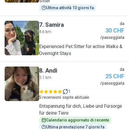
Sitter
Ultima attività 10 giorni fa
7
.
Samira
da
30 CHF
4.6 km
S
/passeggiata
Experienced Pet Sitter for active Walks &
Overnight Stays
8
.
Andi
da
25 CHF
3.1 km
A
/passeggiata
1
5 recensioni
ospite abituale
Entspannung für dich, Liebe und Fürsorge
für deine Tiere
Calendario aggiornato di recente
Ultima prenotazione 7 giorni fa