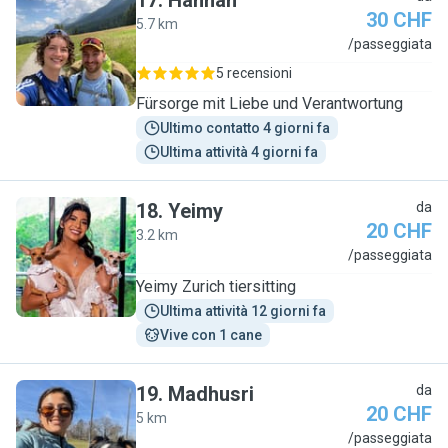
17
.
Hannah
30 CHF
5.7 km
H
/passeggiata
5 recensioni
Fürsorge mit Liebe und Verantwortung
Ultimo contatto 4 giorni fa
Ultima attività 4 giorni fa
18
.
Yeimy
da
20 CHF
3.2 km
Y
/passeggiata
Yeimy Zurich tiersitting
Ultima attività 12 giorni fa
Vive con 1 cane
19
.
Madhusri
da
20 CHF
5 km
M
/passeggiata