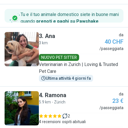
Tu e il tuo animale domestico siete in buone mani
quando
prenoti e paghi su Pawshake
.
3
.
Ana
da
40 CHF
3 km
A
/passeggiata
NUOVO PET SITTER
Veterinarian in Zurich | Loving & Trusted
Pet Care
Ultima attività 4 giorni fa
4
.
Ramona
da
23 €
5.9 km - Zürich
R
/passeggiata
2
4 recensioni
ospiti abituali