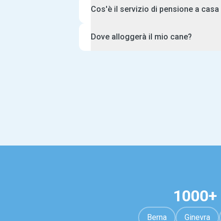
Cos'è il servizio di pensione a casa 
Con la pensione per cani a casa del sit
Dove alloggerà il mio cane?
casa di un sitter Pawshake. Invece di s
o in un hotel per cani, il tuo cane può 
Il tuo cane starà a casa del pet sitter.
confortevole e ricevere lo stesso livel
eventuali requisiti con il tuo pet sitter
cura che gli daresti tu.
tuo sitter conosce il tuo animale dome
questo modo può davvero garantire di 
domestico il soggiorno migliore e più
1000+ 
Berna
Ginevra