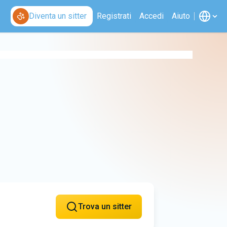
Diventa un sitter
Registrati
Accedi
Aiuto
Trova un sitter