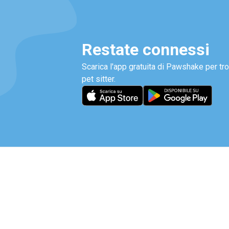
Restate connessi
Scarica l'app gratuita di Pawshake per tro
pet sitter.