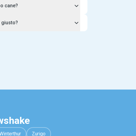
io cane?
tters con esperienza e/o qualifiche
r giusto?
omestici. Potrai cercare, scegliere e
con il tuo sitter prima di effettuare
 e leggi il suo background, le qualifiche
egli animali, quindi richiedi un
o. Se l'incontro ti soddisfa e il sitter
 con il tuo cane, conferma la tua
e.
awshake
Winterthur
Zurigo