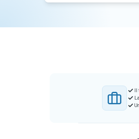
Il
La
Un