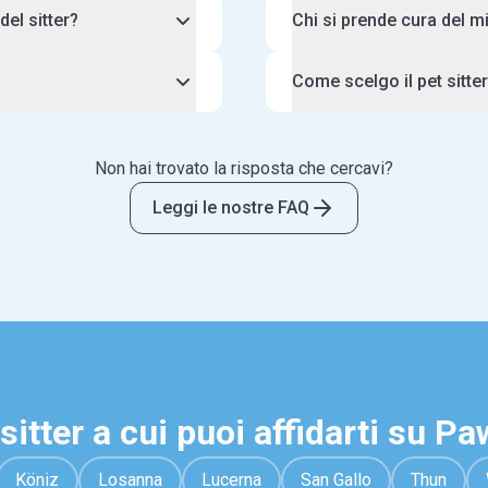
del sitter?
Chi si prende cura del m
ter il tuo cane pernotta a
Pawshake accetta solo si
Come scelgo il pet sitte
tare in un canile affollato
nella cura degli animali d
stare in una casa
avere un incontro gratuito 
 Assicurati di discutere
Visita il profilo del sitter
lo di qualità di amore e
una prenotazione.
 prima di prenotare. Più il
e l'esperienza nella cura d
Non hai trovato la risposta che cercavi?
stico, meglio è! In
incontro preliminare gratuit
fornire al tuo animale
ti sembra andare d'accordo
Leggi le nostre FAQ
 confortevole possibile.
prenotazione su Pawshak
sitter a cui puoi affidarti su P
Köniz
Losanna
Lucerna
San Gallo
Thun