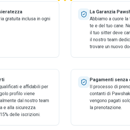
sieratezza
La Garanzia Paws
ia gratuita inclusa in ogni
Abbiamo a cuore la f
te e del tuo cane. Ne
il tuo sitter deve ca
il nostro team dedic
trovare un nuovo dog
rti
Pagamenti senza 
qualificati e affidabili per
Il processo di pren
golo profilo viene
contanti di Pawshake
ualmente dal nostro team
vengono pagati sol
ia e alla sicurezza.
la prenotazione.
15% delle iscrizioni.