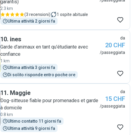
/passeggiata
garantis)
2.3 km
(
3 recensioni
)
1
ospite abituale
Ultima attività 2 giorni fa
10
.
ines
da
20 CHF
Garde d’animaux en tant qu’étudiante avec
/passeggiata
confiance
1 km
Ultima attività 3 giorni fa
Di solito risponde entro poche ore
11
.
Maggie
da
15 CHF
Dog-sitteuse fiable pour promenades et garde
/passeggiata
à domicile
0.8 km
Ultimo contatto 11 giorni fa
Ultima attività 9 giorni fa