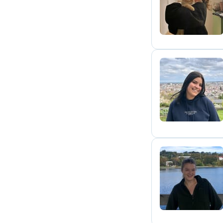
N
I
M