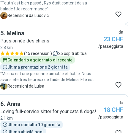
"Tout s'est bien passé , Ryo était content de sa
balade ! Je recommande"
L
Recensioni da Ludovic
5
.
Melina
da
23 CHF
Passionnée des chiens
/passeggiata
3.8 km
(
45 recensioni
)
25
ospiti abituali
Calendario aggiornato di recente
Ultima prenotazione 2 giorni fa
"Melina est une personne aimable et fiable. Nous
avons été très heureux de l'aide de Melina. Elle est
venue plusieurs jours pour promener notre chien et
L
Recensioni da Luisa
tout s'est très bien passé. Merci Melina !"
6
.
Anna
da
18 CHF
Loving full-service sitter for your cats & dogs!
/passeggiata
2.1 km
Ultimo contatto 10 giorni fa
Ultima attività oggi