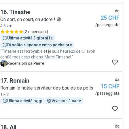
photos pour montrer que tout va bien avec un petit
mot pour expliquer comment la balade s’est
16
.
Tinashe
da
déroulée. Sa fiabilité, son amour pour les animaux et
25 CHF
sa douceur se ressentent de suite. Je sens ma
On sort, on court, on adore ! 😃
chienne très en confiance et excitée de la voir à
/passeggiata
4.5 km
chaque fois! Bref, vous pouvez y aller les yeux
(
2 recensioni
)
fermés !☺️"
Ultima attività 3 giorni fa
Di solito risponde entro poche ore
"Tinashe est incroyable et je suis heureux de lui avoir
confié mes deux chiens. Merci Tinashe! "
P
Recensioni da Pierre
17
.
Romain
da
15 CHF
Romain le fidèle serviteur des boules de poils
/passeggiata
1 km
Ultima attività oggi
Vive con 1 cane
18
.
Ali
da