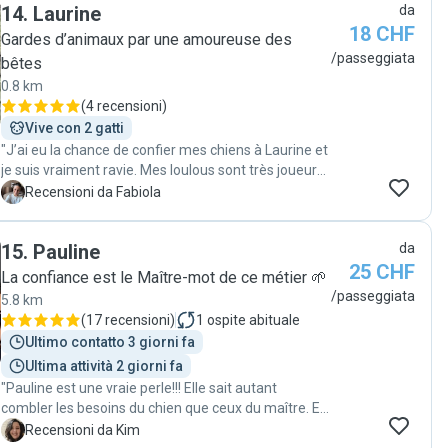
14
.
Laurine
da
18 CHF
Gardes d’animaux par une amoureuse des
/passeggiata
bêtes
0.8 km
(
4 recensioni
)
Vive con 2 gatti
"J’ai eu la chance de confier mes chiens à Laurine et
je suis vraiment ravie. Mes loulous sont très joueurs
et parfois un peu trop émotifs… mais elle a été
F
Recensioni da Fabiola
tellement douce et patiente avec eux 🥰 Je la
recommande chaleureusement !"
15
.
Pauline
da
25 CHF
La confiance est le Maître-mot de ce métier 🌱
/passeggiata
5.8 km
(
17 recensioni
)
1
ospite abituale
Ultimo contatto 3 giorni fa
Ultima attività 2 giorni fa
"Pauline est une vraie perle!!! Elle sait autant
combler les besoins du chien que ceux du maître. En
effet, elle envoie toujours une petite vidéo ou des
K
Recensioni da Kim