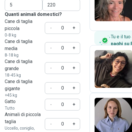
F
Quanti animali domestici?
Cane di taglia
-
+
piccola
0-8 kg
Tu e il tu
Cane di taglia
paghi su
-
+
media
8-18 kg
Cane di taglia
G
-
+
grande
18-45 kg
Cane di taglia
-
+
gigante
+45 kg
Gatto
-
+
Tutto
A
Animali di piccola
taglia
-
+
Uccello, coniglio,