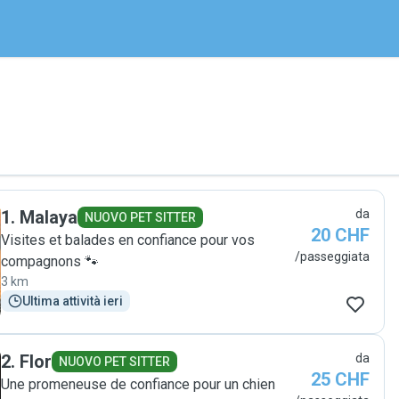
1
.
Malaya
da
NUOVO PET SITTER
20 CHF
Visites et balades en confiance pour vos
/passeggiata
compagnons 🐾
3 km
Ultima attività ieri
2
.
Flor
da
NUOVO PET SITTER
25 CHF
Une promeneuse de confiance pour un chien