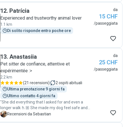
12
.
Patrícia
da
15 CHF
Experienced and trustworthy animal lover
/passeggiata
1.1 km
Di solito risponde entro poche ore
13
.
Anastasiia
da
25 CHF
Pet sitter de confiance, attentive et
/passeggiata
expérimentée :>
2.2 km
(
21 recensioni
)
2
ospiti abituali
Ultima prenotazione 9 giorni fa
Ultimo contatto 4 giorni fa
"She did everything that I asked for and even a
longer walk 🫰🏼 She made my dog feel safe and
that’s all that matters 🥰 I recommend her taking
S
Recensioni da Sebastian
good care of yours too! "