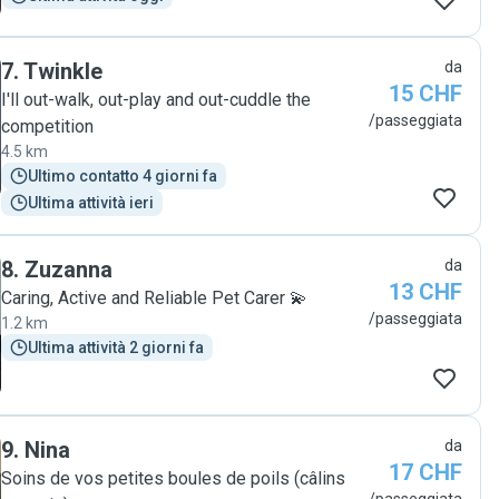
7
.
Twinkle
da
15 CHF
I'll out-walk, out-play and out-cuddle the
/passeggiata
competition
4.5 km
Ultimo contatto 4 giorni fa
Ultima attività ieri
8
.
Zuzanna
da
13 CHF
Caring, Active and Reliable Pet Carer 💫
/passeggiata
1.2 km
Ultima attività 2 giorni fa
9
.
Nina
da
17 CHF
Soins de vos petites boules de poils (câlins