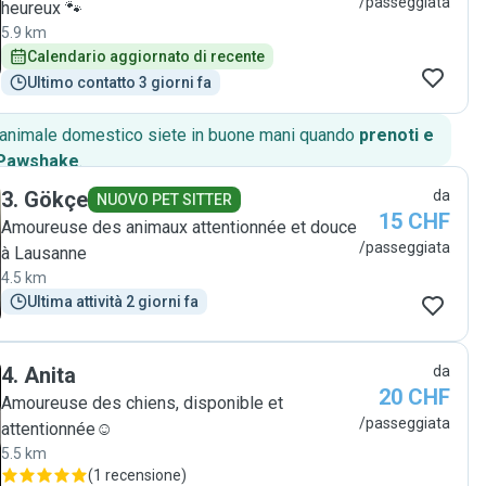
/passeggiata
heureux 🐾
5.9 km
Calendario aggiornato di recente
Ultimo contatto 3 giorni fa
o animale domestico siete in buone mani quando
prenoti e
 Pawshake
.
3
.
Gökçe
da
NUOVO PET SITTER
15 CHF
Amoureuse des animaux attentionnée et douce
/passeggiata
à Lausanne
4.5 km
Ultima attività 2 giorni fa
4
.
Anita
da
20 CHF
Amoureuse des chiens, disponible et
/passeggiata
attentionnée☺️
5.5 km
(
1 recensione
)