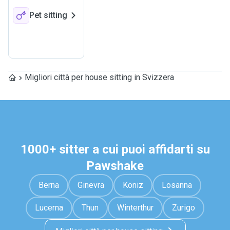
Pet sitting
Migliori città per house sitting in Svizzera
1000+ sitter a cui puoi affidarti su
Pawshake
Berna
Ginevra
Köniz
Losanna
Lucerna
Thun
Winterthur
Zurigo