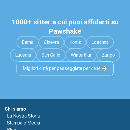
1000+ sitter a cui puoi affidarti su
Pawshake
Berna
Ginevra
Köniz
Losanna
Lucerna
San Gallo
Winterthur
Zurigo
Migliori città per passeggiata per cane
Chi siamo
La Nostra Storia
Stampa e Media
Blog