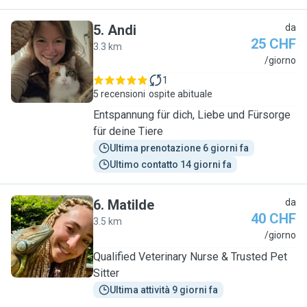
5
.
Andi
da
25 CHF
3.3 km
A
/giorno
1
5 recensioni
ospite abituale
Entspannung für dich, Liebe und Fürsorge
für deine Tiere
Ultima prenotazione 6 giorni fa
Ultimo contatto 14 giorni fa
6
.
Matilde
da
40 CHF
3.5 km
M
/giorno
Qualified Veterinary Nurse & Trusted Pet
Sitter
Ultima attività 9 giorni fa