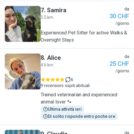
7
.
Samira
da
30 CHF
5.5 km
S
/giorno
Experienced Pet Sitter for active Walks &
Overnight Stays
8
.
Alice
da
25 CHF
4.6 km
A
/giorno
6
9 recensioni
ospiti abituali
Trained veterinarian and experienced
animal lover 🐾
Ultima attività ieri
Di solito risponde entro poche ore
da