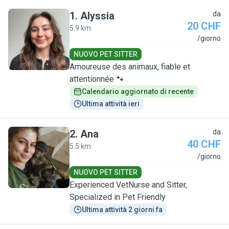
1
.
Alyssia
da
20 CHF
5.9 km
A
/giorno
NUOVO PET SITTER
Amoureuse des animaux, fiable et
attentionnée 🐾
Calendario aggiornato di recente
Ultima attività ieri
2
.
Ana
da
40 CHF
5.5 km
A
/giorno
NUOVO PET SITTER
Experienced VetNurse and Sitter,
Specialized in Pet Friendly
Ultima attività 2 giorni fa