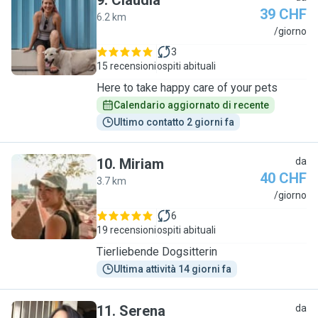
9
.
Claudia
39 CHF
6.2 km
C
/giorno
3
15 recensioni
ospiti abituali
Here to take happy care of your pets
Calendario aggiornato di recente
Ultimo contatto 2 giorni fa
10
.
Miriam
da
40 CHF
3.7 km
M
/giorno
6
19 recensioni
ospiti abituali
Tierliebende Dogsitterin
Ultima attività 14 giorni fa
11
.
Serena
da