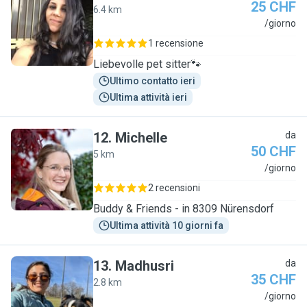
25 CHF
6.4 km
S
/giorno
1 recensione
Liebevolle pet sitter🐾
Ultimo contatto ieri
Ultima attività ieri
12
.
Michelle
da
50 CHF
5 km
M
/giorno
2 recensioni
Buddy & Friends - in 8309 Nürensdorf
Ultima attività 10 giorni fa
13
.
Madhusri
da
35 CHF
2.8 km
M
/giorno