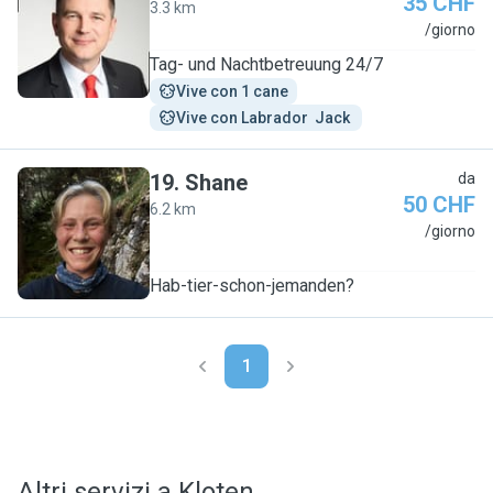
35 CHF
3.3 km
M
/giorno
Tag- und Nachtbetreuung 24/7
Vive con 1 cane
Vive con Labrador  Jack 
19
.
Shane
da
50 CHF
6.2 km
S
/giorno
Hab-tier-schon-jemanden?
1
Altri servizi a Kloten