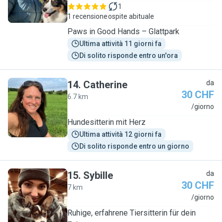
1
1 recensione
ospite abituale
Paws in Good Hands – Glattpark
Ultima attività 11 giorni fa
Di solito risponde entro un'ora
14
.
Catherine
da
30 CHF
6.7 km
C
/giorno
Hundesitterin mit Herz
Ultima attività 12 giorni fa
Di solito risponde entro un giorno
15
.
Sybille
da
30 CHF
7 km
S
/giorno
Ruhige, erfahrene Tiersitterin für dein