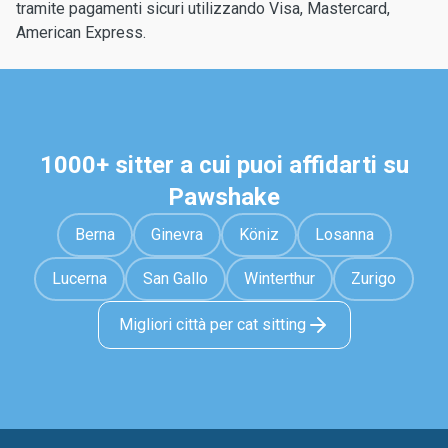
tramite pagamenti sicuri utilizzando Visa, Mastercard,
American Express.
1000+ sitter a cui puoi affidarti su
Pawshake
Berna
Ginevra
Köniz
Losanna
Lucerna
San Gallo
Winterthur
Zurigo
Migliori città per cat sitting