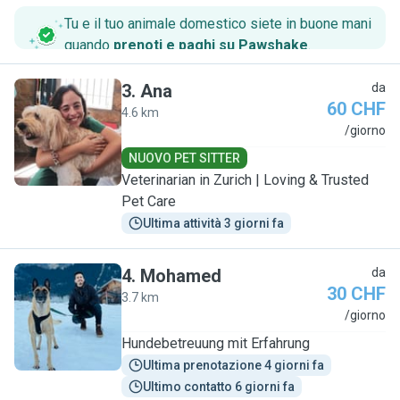
Tu e il tuo animale domestico siete in buone mani
quando
prenoti e paghi su Pawshake
.
3
.
Ana
da
60 CHF
4.6 km
A
/giorno
NUOVO PET SITTER
Veterinarian in Zurich | Loving & Trusted
Pet Care
Ultima attività 3 giorni fa
4
.
Mohamed
da
30 CHF
3.7 km
M
/giorno
Hundebetreuung mit Erfahrung
Ultima prenotazione 4 giorni fa
Ultimo contatto 6 giorni fa