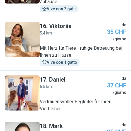
Zuhause
Vive con 2 gatti
16
.
Viktoriia
da
35 CHF
5.4 km
V
/giorno
Mit Herz für Tiere - ruhige Betreuung bei
Ihnen zu Hause
Vive con 1 gatto
17
.
Daniel
da
37 CHF
6.5 km
D
/giorno
Vertrauensvoller Begleiter für Ihren
Vierbeiner
18
.
Mark
da