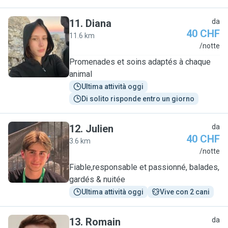
11
.
Diana
da
40 CHF
11.6 km
D
/notte
Promenades et soins adaptés à chaque
animal
Ultima attività oggi
Di solito risponde entro un giorno
12
.
Julien
da
40 CHF
3.6 km
J
/notte
Fiable,responsable et passionné, balades,
gardés & nuitée
Ultima attività oggi
Vive con 2 cani
13
.
Romain
da