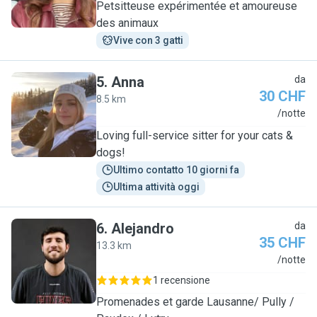
Petsitteuse expérimentée et amoureuse
des animaux
Vive con 3 gatti
5
.
Anna
da
30 CHF
8.5 km
A
/notte
Loving full-service sitter for your cats &
dogs!
Ultimo contatto 10 giorni fa
Ultima attività oggi
6
.
Alejandro
da
35 CHF
13.3 km
A
/notte
1 recensione
Promenades et garde Lausanne/ Pully /