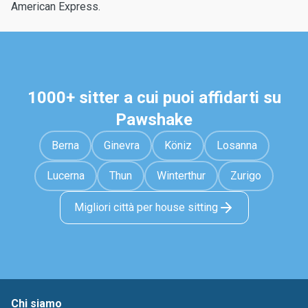
American Express.
1000+ sitter a cui puoi affidarti su
Pawshake
Berna
Ginevra
Köniz
Losanna
Lucerna
Thun
Winterthur
Zurigo
Migliori città per house sitting
Chi siamo