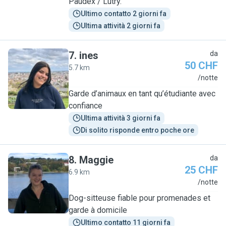
Paudex / Lutry.
Ultimo contatto 2 giorni fa
Ultima attività 2 giorni fa
7
.
ines
da
50 CHF
5.7 km
I
/notte
Garde d’animaux en tant qu’étudiante avec
confiance
Ultima attività 3 giorni fa
Di solito risponde entro poche ore
8
.
Maggie
da
25 CHF
6.9 km
M
/notte
Dog-sitteuse fiable pour promenades et
garde à domicile
Ultimo contatto 11 giorni fa