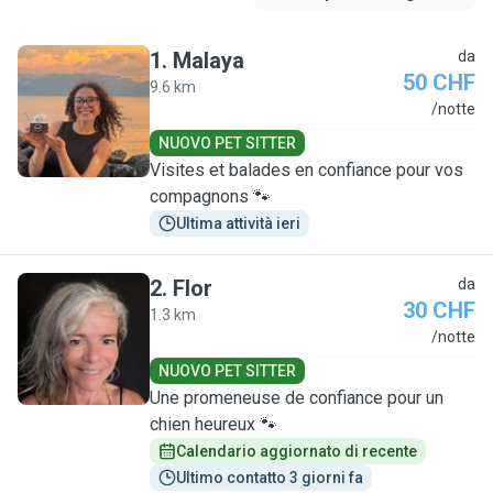
1
.
Malaya
da
50 CHF
9.6 km
M
/notte
NUOVO PET SITTER
Visites et balades en confiance pour vos
compagnons 🐾
Ultima attività ieri
2
.
Flor
da
30 CHF
1.3 km
F
/notte
NUOVO PET SITTER
Une promeneuse de confiance pour un
chien heureux 🐾
Calendario aggiornato di recente
Ultimo contatto 3 giorni fa