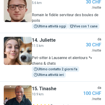
30 CHF
5.6 km
R
/notte
Romain le fidèle serviteur des boules de
poils
Ultima attività oggi
Vive con 1 cane
14
.
Juliette
da
30 CHF
11.5 km
J
/notte
Pet-sitter à Lausanne et alentours 🐾
chiens & chats
Ultimo contatto 2 giorni fa
Ultima attività ieri
15
.
Tinashe
da
100 CHF
10.9 km
T
/notte