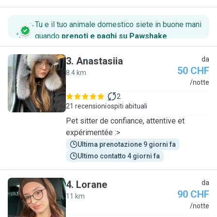
Tu e il tuo animale domestico siete in buone mani
quando
prenoti e paghi su Pawshake
.
3
.
Anastasiia
da
50 CHF
8.4 km
A
/notte
2
21 recensioni
ospiti abituali
Pet sitter de confiance, attentive et
expérimentée :>
Ultima prenotazione 9 giorni fa
Ultimo contatto 4 giorni fa
4
.
Lorane
da
90 CHF
11 km
L
/notte