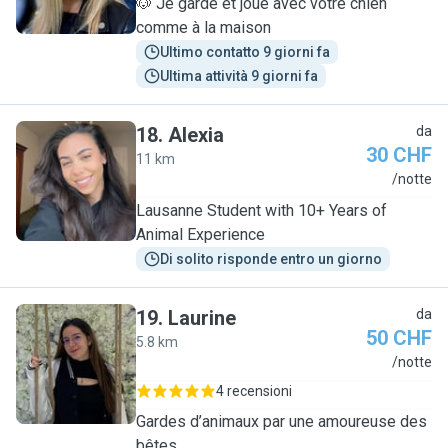
🐶 Je garde et joue avec votre chien
comme à la maison
Ultimo contatto 9 giorni fa
Ultima attività 9 giorni fa
18
.
Alexia
da
30 CHF
11 km
A
/notte
Lausanne Student with 10+ Years of
Animal Experience
Di solito risponde entro un giorno
19
.
Laurine
da
50 CHF
5.8 km
L
/notte
4 recensioni
Gardes d’animaux par une amoureuse des
bêtes