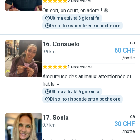
2 recensioni
On sort, on court, on adore ! 😃
Ultima attività 3 giorni fa
Di solito risponde entro poche ore
16
.
Consuelo
da
60 CHF
9.9 km
C
/notte
1 recensione
Amoureuse des animaux: attentionnée et
fiable🐾
Ultima attività 6 giorni fa
Di solito risponde entro poche ore
17
.
Sonia
da
30 CHF
0.7 km
S
/notte