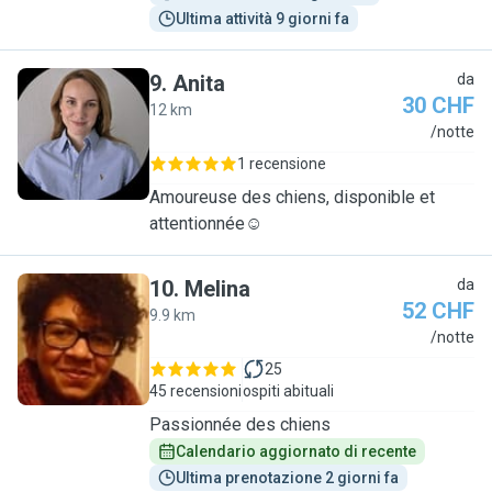
Ultima attività 9 giorni fa
9
.
Anita
da
30 CHF
12 km
A
/notte
1 recensione
Amoureuse des chiens, disponible et
attentionnée☺️
10
.
Melina
da
52 CHF
9.9 km
M
/notte
25
45 recensioni
ospiti abituali
Passionnée des chiens
Calendario aggiornato di recente
Ultima prenotazione 2 giorni fa