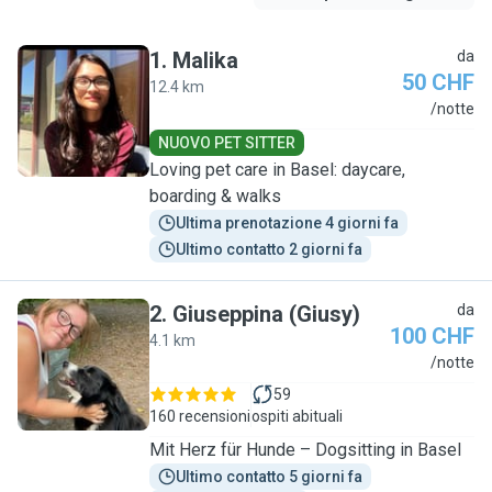
1
.
Malika
da
50 CHF
12.4 km
M
/notte
NUOVO PET SITTER
Loving pet care in Basel: daycare,
boarding & walks
Ultima prenotazione 4 giorni fa
Ultimo contatto 2 giorni fa
2
.
Giuseppina (Giusy)
da
100 CHF
4.1 km
G
/notte
59
160 recensioni
ospiti abituali
Mit Herz für Hunde – Dogsitting in Basel
Ultimo contatto 5 giorni fa