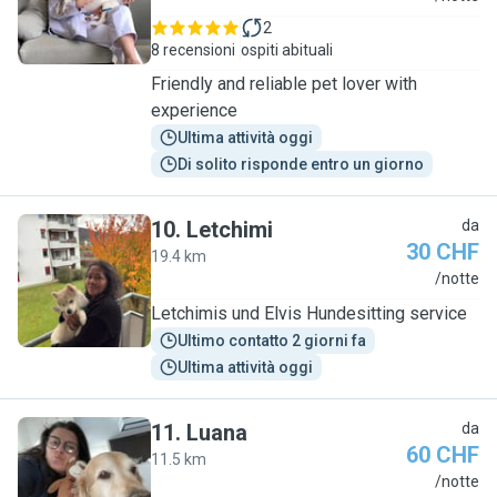
2
8 recensioni
ospiti abituali
Friendly and reliable pet lover with
experience
Ultima attività oggi
Di solito risponde entro un giorno
10
.
Letchimi
da
30 CHF
19.4 km
L
/notte
Letchimis und Elvis Hundesitting service
Ultimo contatto 2 giorni fa
Ultima attività oggi
11
.
Luana
da
60 CHF
11.5 km
L
/notte