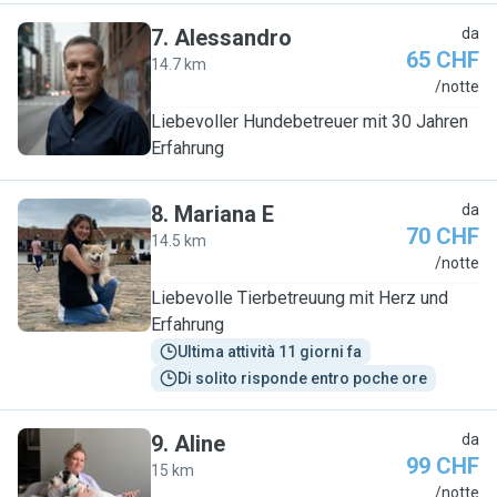
7
.
Alessandro
da
65 CHF
14.7 km
A
/notte
Liebevoller Hundebetreuer mit 30 Jahren
Erfahrung
8
.
Mariana E
da
70 CHF
14.5 km
M
/notte
Liebevolle Tierbetreuung mit Herz und
Erfahrung
Ultima attività 11 giorni fa
Di solito risponde entro poche ore
9
.
Aline
da
99 CHF
15 km
A
/notte