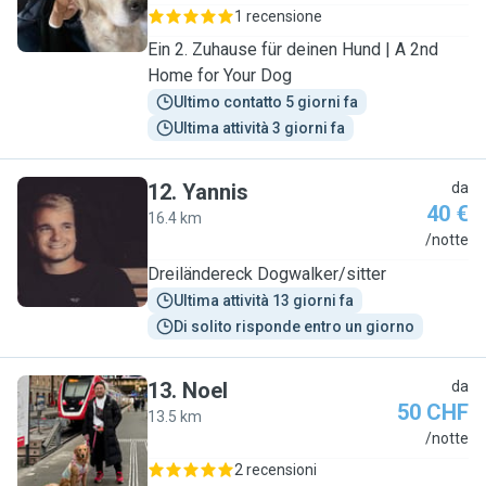
1 recensione
Ein 2. Zuhause für deinen Hund | A 2nd
Home for Your Dog
Ultimo contatto 5 giorni fa
Ultima attività 3 giorni fa
12
.
Yannis
da
40 €
16.4 km
Y
/notte
Dreiländereck Dogwalker/sitter
Ultima attività 13 giorni fa
Di solito risponde entro un giorno
13
.
Noel
da
50 CHF
13.5 km
N
/notte
2 recensioni