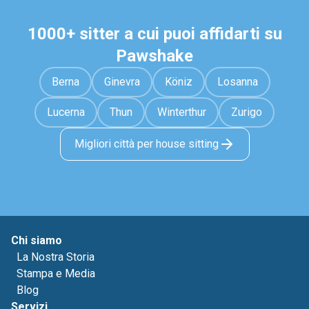
1000+ sitter a cui puoi affidarti su
Pawshake
Berna
Ginevra
Köniz
Losanna
Lucerna
Thun
Winterthur
Zurigo
Migliori città per house sitting
Chi siamo
La Nostra Storia
Stampa e Media
Blog
Servizi