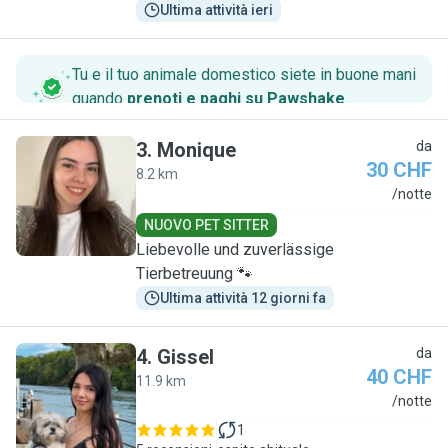
Ultima attività ieri
Tu e il tuo animale domestico siete in buone mani
quando
prenoti e paghi su Pawshake
.
3
.
Monique
da
30 CHF
8.2 km
M
/notte
NUOVO PET SITTER
Liebevolle und zuverlässige
Tierbetreuung 🐾
Ultima attività 12 giorni fa
4
.
Gissel
da
40 CHF
11.9 km
G
/notte
1