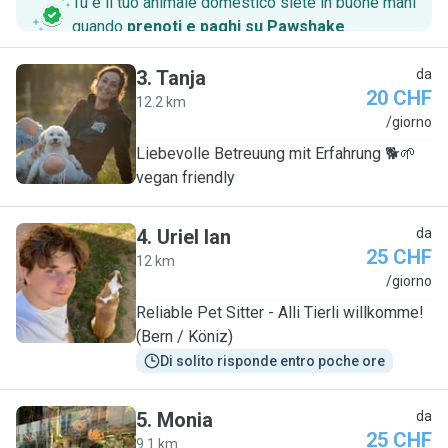
Tu e il tuo animale domestico siete in buone mani
quando
prenoti e paghi su Pawshake
.
3
.
Tanja
da
20 CHF
12.2 km
T
/giorno
Liebevolle Betreuung mit Erfahrung 🐕🌱
vegan friendly
4
.
Uriel Ian
da
25 CHF
12 km
U
/giorno
Reliable Pet Sitter - Alli Tierli willkomme!
(Bern / Köniz)
Di solito risponde entro poche ore
5
.
Monia
da
25 CHF
9.1 km