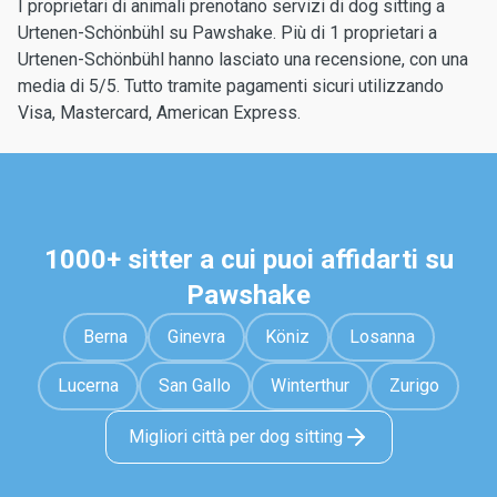
I proprietari di animali prenotano servizi di dog sitting a
Urtenen-Schönbühl su Pawshake. Più di 1 proprietari a
Urtenen-Schönbühl hanno lasciato una recensione, con una
media di 5/5. Tutto tramite pagamenti sicuri utilizzando
Visa, Mastercard, American Express.
1000+ sitter a cui puoi affidarti su
Pawshake
Berna
Ginevra
Köniz
Losanna
Lucerna
San Gallo
Winterthur
Zurigo
Migliori città per dog sitting