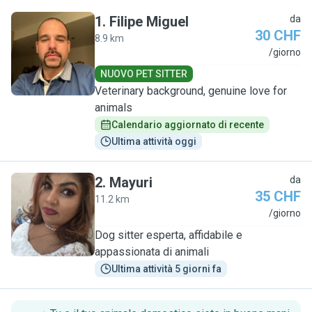
1
.
Filipe Miguel
da
30 CHF
8.9 km
F
/giorno
NUOVO PET SITTER
Veterinary background, genuine love for
animals
Calendario aggiornato di recente
Ultima attività oggi
2
.
Mayuri
da
35 CHF
11.2 km
M
/giorno
Dog sitter esperta, affidabile e
appassionata di animali
Ultima attività 5 giorni fa