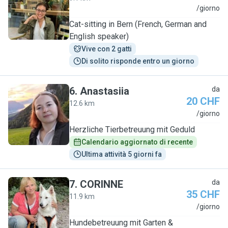
M
/giorno
Cat-sitting in Bern (French, German and
English speaker)
Vive con 2 gatti
Di solito risponde entro un giorno
6
.
Anastasiia
da
20 CHF
12.6 km
A
/giorno
Herzliche Tierbetreuung mit Geduld
Calendario aggiornato di recente
Ultima attività 5 giorni fa
7
.
CORINNE
da
35 CHF
11.9 km
C
/giorno
Hundebetreuung mit Garten &