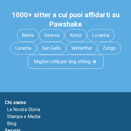
1000+ sitter a cui puoi affidarti su
Pawshake
Berna
Ginevra
Köniz
Losanna
Lucerna
San Gallo
Winterthur
Zurigo
Migliori città per dog sitting
Chi siamo
La Nostra Storia
Stampa e Media
Blog
Servizi