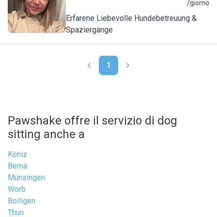
C
/giorno
Erfarene Liebevolle Hundebetreuung &
Spaziergänge
1
Pawshake offre il servizio di dog
sitting anche a
Köniz
Berna
Münsingen
Worb
Bolligen
Thun