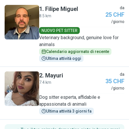
1
.
Filipe Miguel
da
25 CHF
8.5 km
F
/giorno
NUOVO PET SITTER
Veterinary background, genuine love for
animals
Calendario aggiornato di recente
Ultima attività oggi
2
.
Mayuri
da
35 CHF
7.4 km
M
/giorno
Dog sitter esperta, affidabile e
appassionata di animali
Ultima attività 3 giorni fa