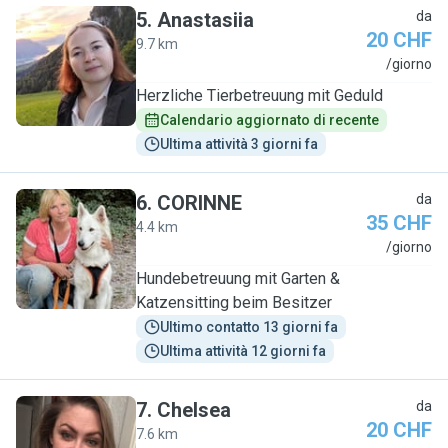
5
.
Anastasiia
da
20 CHF
9.7 km
A
/giorno
Herzliche Tierbetreuung mit Geduld
Calendario aggiornato di recente
Ultima attività 3 giorni fa
6
.
CORINNE
da
35 CHF
4.4 km
C
/giorno
Hundebetreuung mit Garten &
Katzensitting beim Besitzer
Ultimo contatto 13 giorni fa
Ultima attività 12 giorni fa
7
.
Chelsea
da
20 CHF
7.6 km