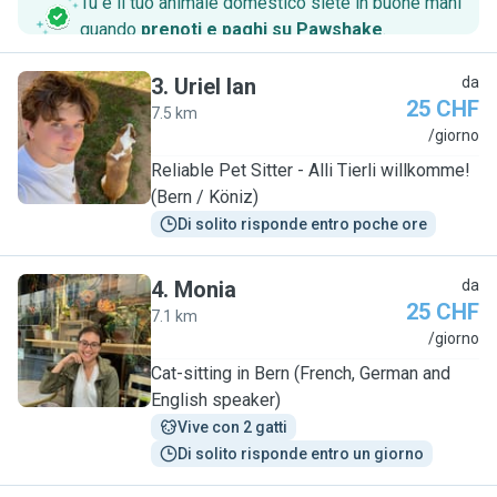
Tu e il tuo animale domestico siete in buone mani
quando
prenoti e paghi su Pawshake
.
3
.
Uriel Ian
da
25 CHF
7.5 km
U
/giorno
Reliable Pet Sitter - Alli Tierli willkomme!
(Bern / Köniz)
Di solito risponde entro poche ore
4
.
Monia
da
25 CHF
7.1 km
M
/giorno
Cat-sitting in Bern (French, German and
English speaker)
Vive con 2 gatti
Di solito risponde entro un giorno