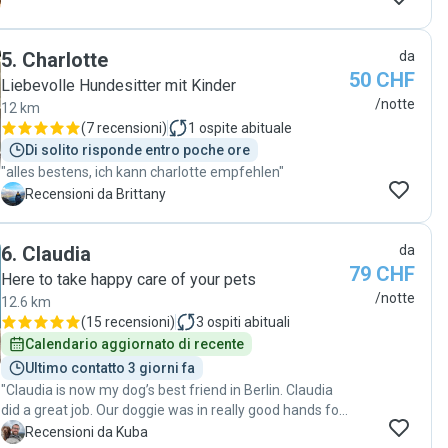
5
.
Charlotte
da
50 CHF
Liebevolle Hundesitter mit Kinder
/notte
12 km
(
7 recensioni
)
1
ospite abituale
Di solito risponde entro poche ore
"alles bestens, ich kann charlotte empfehlen"
B
Recensioni da Brittany
6
.
Claudia
da
79 CHF
Here to take happy care of your pets
/notte
12.6 km
(
15 recensioni
)
3
ospiti abituali
Calendario aggiornato di recente
Ultimo contatto 3 giorni fa
"Claudia is now my dog’s best friend in Berlin. Claudia
did a great job. Our doggie was in really good hands for
2days. We had perfect communication with Claudia
K
Recensioni da Kuba