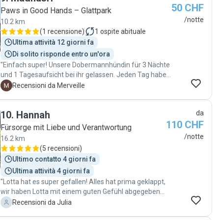
50 CHF
Paws in Good Hands – Glattpark
/notte
10.2 km
(
1 recensione
)
1
ospite abituale
Ultima attività 12 giorni fa
Di solito risponde entro un'ora
"Einfach super! Unsere Dobermannhündin für 3 Nächte
und 1 Tagesaufsicht bei ihr gelassen. Jeden Tag haben
wir Updates inkl. Fotos erhalten. Unkompliziert und sie
M
Recensioni da Merveille
hat mitgedacht, sodass nichts vergessen ging. Werden
auf jeden Fall wieder buchen. Auch standorttechnisch 8
10
.
Hannah
da
min vom Flughafen entfernt."
110 CHF
Fürsorge mit Liebe und Verantwortung
/notte
16.2 km
(
5 recensioni
)
Ultimo contatto 4 giorni fa
Ultima attività 4 giorni fa
"Lotta hat es super gefallen! Alles hat prima geklappt,
wir haben Lotta mit einem guten Gefühl abgegeben
und als ausgeglichenen fröhlichen Hund wieder
J
Recensioni da Julia
abgeholt! Was will man mehr ?👍🥰"