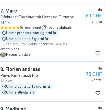
before and during her supervision on our dog. I can
highly recommend Claudia cause she is humble and
7
.
Marc
da
professional dog sitter."
60 CHF
Erfahrener Tiersitter mit Herz und Fürsorge
/notte
14.1 km
(
6 recensioni
)
1
ospite abituale
Ultima prenotazione 4 giorni fa
Ultimo contatto 6 giorni fa
"Super Dog Sitter, danke nochmals. sehr zu
empfehlen!!!"
E
Recensioni da El
8
.
Florian andreas
da
75 CHF
Paws Fantastisch Hier
/notte
13.2 km
Ultimo contatto 10 giorni fa
Ultima attività ieri
9
.
Madhusri
da