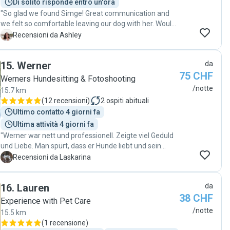
Di solito risponde entro un'ora
"So glad we found Simge! Great communication and
we felt so comfortable leaving our dog with her. Would
absolutely book with her again. "
A
Recensioni da Ashley
15
.
Werner
da
75 CHF
Werners Hundesitting & Fotoshooting
/notte
15.7 km
(
12 recensioni
)
2
ospiti abituali
Ultimo contatto 4 giorni fa
Ultima attività 4 giorni fa
"Werner war nett und professionell. Zeigte viel Geduld
und Liebe. Man spürt, dass er Hunde liebt und sein
Beruf als dogsitter erst nimmt. "
L
Recensioni da Laskarina
16
.
Lauren
da
38 CHF
Experience with Pet Care
/notte
15.5 km
(
1 recensione
)