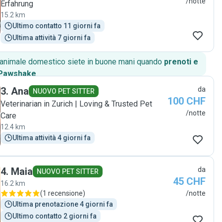
/notte
Erfahrung
15.2 km
Ultimo contatto 11 giorni fa
Ultima attività 7 giorni fa
o animale domestico siete in buone mani quando
prenoti e
 Pawshake
.
3
.
Ana
da
NUOVO PET SITTER
100 CHF
Veterinarian in Zurich | Loving & Trusted Pet
/notte
Care
12.4 km
Ultima attività 4 giorni fa
4
.
Maia
da
NUOVO PET SITTER
45 CHF
16.2 km
(
1 recensione
)
/notte
Ultima prenotazione 4 giorni fa
Ultimo contatto 2 giorni fa