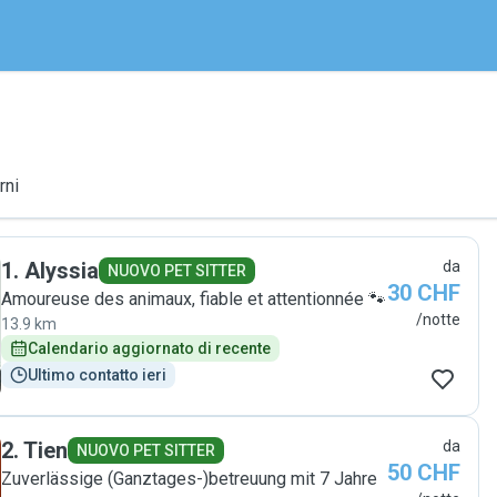
rni
1
.
Alyssia
da
NUOVO PET SITTER
30 CHF
Amoureuse des animaux, fiable et attentionnée 🐾
/notte
13.9 km
Calendario aggiornato di recente
Ultimo contatto ieri
2
.
Tien
da
NUOVO PET SITTER
50 CHF
Zuverlässige (Ganztages-)betreuung mit 7 Jahre