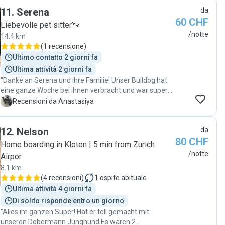
11
.
Serena
da
60 CHF
Liebevolle pet sitter🐾
/notte
14.4 km
(
1 recensione
)
Ultimo contatto 2 giorni fa
Ultima attività 2 giorni fa
"Danke an Serena und ihre Familie! Unser Bulldog hat
eine ganze Woche bei ihnen verbracht und war super
happy. Wir haben viele Fotos bekommen und konnten
A
Recensioni da Anastasiya
sehen, dass es ihm richtig gut geht. Ich war total
entspannt und hatte gar keine Sorgen. Wir kommen
12
.
Nelson
da
auf jeden Fall sehr gerne wieder!"
80 CHF
Home boarding in Kloten | 5 min from Zurich
/notte
Airpor
8.1 km
(
4 recensioni
)
1
ospite abituale
Ultima attività 4 giorni fa
Di solito risponde entro un giorno
"Alles im ganzen Super! Hat er toll gemacht mit
unseren Dobermann Junghund.Es waren 2