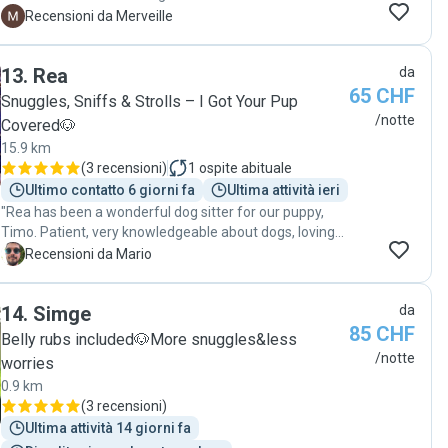
Übernachtungen, wir haben täglich Bilder Videos
M
Recensioni da Merveille
erhalten. "
13
.
Rea
da
65 CHF
Snuggles, Sniffs & Strolls – I Got Your Pup
/notte
Covered🐶
15.9 km
(
3 recensioni
)
1
ospite abituale
Ultimo contatto 6 giorni fa
Ultima attività ieri
"Rea has been a wonderful dog sitter for our puppy,
Timo. Patient, very knowledgeable about dogs, loving
and caring. Definitely recommended!! "
M
Recensioni da Mario
14
.
Simge
da
85 CHF
Belly rubs included🐶More snuggles&less
/notte
worries
0.9 km
(
3 recensioni
)
Ultima attività 14 giorni fa