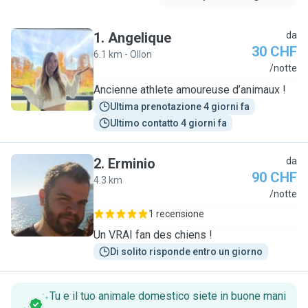
1
.
Angelique
da
30 CHF
6.1 km - Ollon
A
/notte
Ancienne athlete amoureuse d’animaux !
Ultima prenotazione 4 giorni fa
Ultimo contatto 4 giorni fa
2
.
Erminio
da
90 CHF
4.3 km
E
/notte
1 recensione
Un VRAI fan des chiens !
Di solito risponde entro un giorno
Tu e il tuo animale domestico siete in buone mani