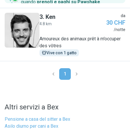
quando
prenoti e paghi su Pawshake
.
3
.
Ken
da
30 CHF
4.8 km
K
/notte
Amoureux des animaux prêt à m’occuper
des vôtres
Vive con 1 gatto
1
Altri servizi a Bex
Pensione a casa del sitter a Bex
Asilo diurno per cani a Bex