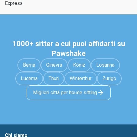
Express.
1000+ sitter a cui puoi affidarti su
Pawshake
Berna
Ginevra
Köniz
Losanna
Lucerna
Thun
Winterthur
Zurigo
Migliori città per house sitting
Chi siamo