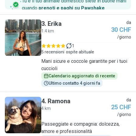
Tu e il tuo animale domestico siete in buone mani
quando
prenoti e paghi su Pawshake
.
3
.
Erika
da
30 CHF
1.4 km
E
/giorno
1
5 recensioni
ospite abituale
Mani sicure e coccole garantite per i tuoi
cuccioli
Calendario aggiornato di recente
Ultimo contatto 4 giorni fa
4
.
Ramona
da
25 CHF
4 km
R
/giorno
Passeggiate e compagnia: dolcezza,
amore e professionalità