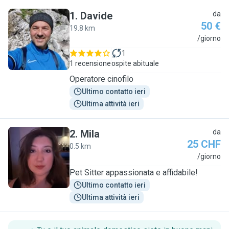
1
.
Davide
da
50 €
19.8 km
D
/giorno
1
1 recensione
ospite abituale
Operatore cinofilo
Ultimo contatto ieri
Ultima attività ieri
2
.
Mila
da
25 CHF
0.5 km
M
/giorno
Pet Sitter appassionata e affidabile!
Ultimo contatto ieri
Ultima attività ieri