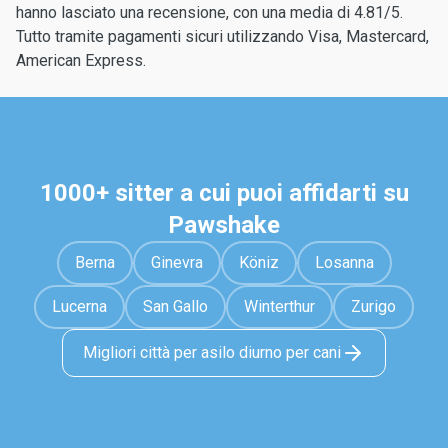
hanno lasciato una recensione, con una media di 4.81/5.
Tutto tramite pagamenti sicuri utilizzando Visa, Mastercard,
American Express.
1000+ sitter a cui puoi affidarti su
Pawshake
Berna
Ginevra
Köniz
Losanna
Lucerna
San Gallo
Winterthur
Zurigo
Migliori città per asilo diurno per cani