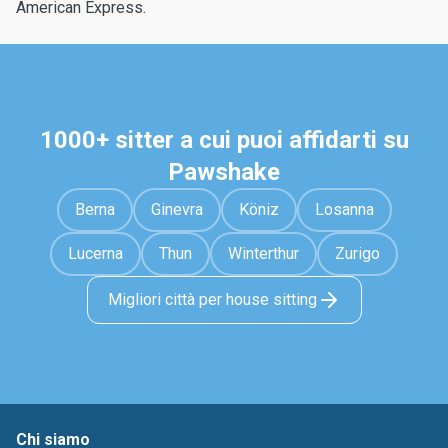
American Express.
1000+ sitter a cui puoi affidarti su
Pawshake
Berna
Ginevra
Köniz
Losanna
Lucerna
Thun
Winterthur
Zurigo
Migliori città per house sitting
Chi siamo