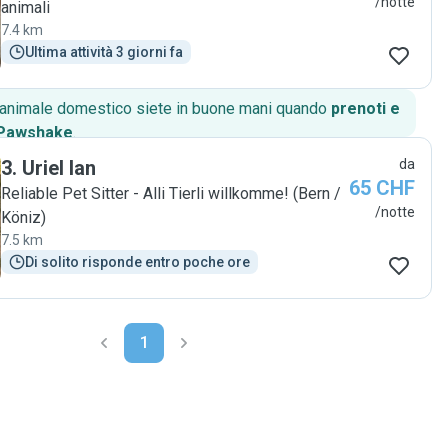
/notte
animali
7.4 km
Ultima attività 3 giorni fa
o animale domestico siete in buone mani quando
prenoti e
 Pawshake
.
3
.
Uriel Ian
da
65 CHF
Reliable Pet Sitter - Alli Tierli willkomme! (Bern /
/notte
Köniz)
7.5 km
Di solito risponde entro poche ore
1