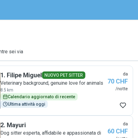
ntre sei via
1
.
Filipe Miguel
da
NUOVO PET SITTER
70 CHF
Veterinary background, genuine love for animals
/notte
8.5 km
Calendario aggiornato di recente
Ultima attività oggi
2
.
Mayuri
da
60 CHF
Dog sitter esperta, affidabile e appassionata di