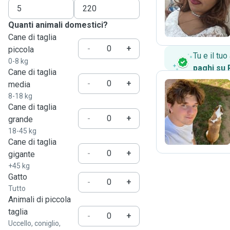
M
Quanti animali domestici?
Cane di taglia
-
+
piccola
Tu e il tu
0-8 kg
paghi su
Cane di taglia
-
+
media
8-18 kg
Cane di taglia
U
-
+
grande
18-45 kg
Cane di taglia
-
+
gigante
+45 kg
Gatto
-
+
Tutto
Animali di piccola
taglia
-
+
Uccello, coniglio,