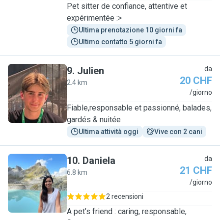
Pet sitter de confiance, attentive et
expérimentée :>
Ultima prenotazione 10 giorni fa
Ultimo contatto 5 giorni fa
9
.
Julien
da
20 CHF
2.4 km
J
/giorno
Fiable,responsable et passionné, balades,
gardés & nuitée
Ultima attività oggi
Vive con 2 cani
10
.
Daniela
da
21 CHF
6.8 km
D
/giorno
2 recensioni
A pet’s friend : caring, responsable,