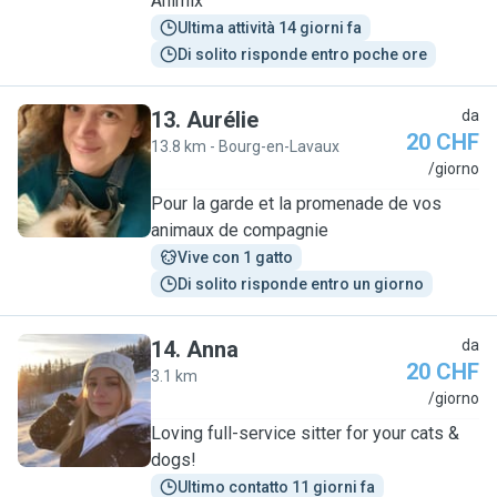
Animix
Ultima attività 14 giorni fa
Di solito risponde entro poche ore
13
.
Aurélie
da
20 CHF
13.8 km - Bourg-en-Lavaux
A
/giorno
Pour la garde et la promenade de vos
animaux de compagnie
Vive con 1 gatto
Di solito risponde entro un giorno
14
.
Anna
da
20 CHF
3.1 km
A
/giorno
Loving full-service sitter for your cats &
dogs!
Ultimo contatto 11 giorni fa