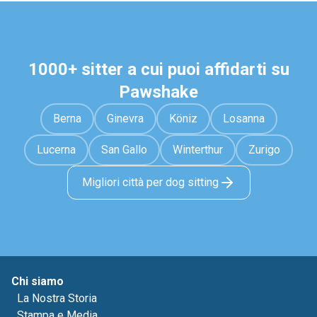
1000+ sitter a cui puoi affidarti su
Pawshake
Berna
Ginevra
Köniz
Losanna
Lucerna
San Gallo
Winterthur
Zurigo
Migliori città per dog sitting
Chi siamo
La Nostra Storia
Stampa e Media