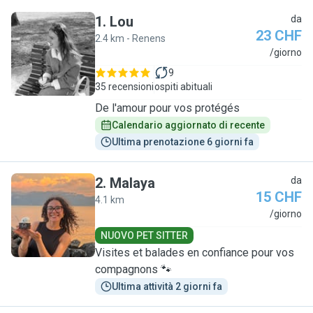
1
.
Lou
da
23 CHF
2.4 km - Renens
L
/giorno
9
35 recensioni
ospiti abituali
De l'amour pour vos protégés
Calendario aggiornato di recente
Ultima prenotazione 6 giorni fa
2
.
Malaya
da
15 CHF
4.1 km
M
/giorno
NUOVO PET SITTER
Visites et balades en confiance pour vos
compagnons 🐾
Ultima attività 2 giorni fa