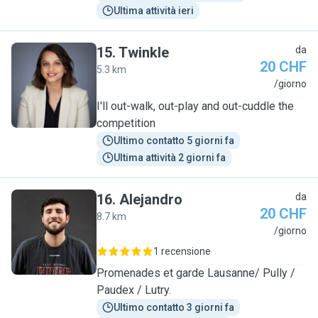
Ultima attività ieri
15
.
Twinkle
da
20 CHF
5.3 km
T
/giorno
I'll out-walk, out-play and out-cuddle the
competition
Ultimo contatto 5 giorni fa
Ultima attività 2 giorni fa
16
.
Alejandro
da
20 CHF
8.7 km
A
/giorno
1 recensione
Promenades et garde Lausanne/ Pully /
Paudex / Lutry.
Ultimo contatto 3 giorni fa