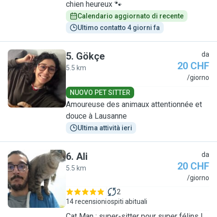
chien heureux 🐾
Calendario aggiornato di recente
Ultimo contatto 4 giorni fa
5
.
Gökçe
da
20 CHF
5.5 km
G
/giorno
NUOVO PET SITTER
Amoureuse des animaux attentionnée et
douce à Lausanne
Ultima attività ieri
6
.
Ali
da
20 CHF
5.5 km
A
/giorno
2
14 recensioni
ospiti abituali
Cat Man : super-sitter pour super félins !