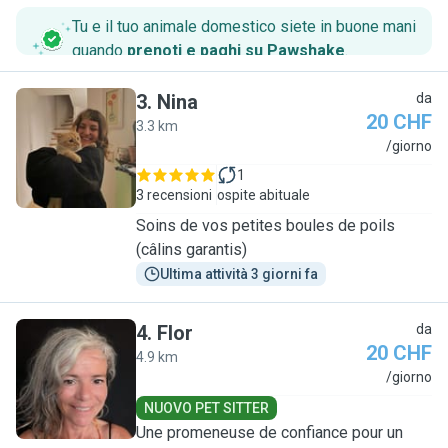
Tu e il tuo animale domestico siete in buone mani
quando
prenoti e paghi su Pawshake
.
3
.
Nina
da
20 CHF
3.3 km
N
/giorno
1
3 recensioni
ospite abituale
Soins de vos petites boules de poils
(câlins garantis)
Ultima attività 3 giorni fa
4
.
Flor
da
20 CHF
4.9 km
F
/giorno
NUOVO PET SITTER
Une promeneuse de confiance pour un