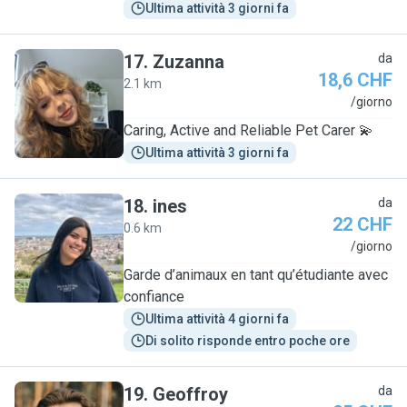
Ultima attività 3 giorni fa
17
.
Zuzanna
da
18,6 CHF
2.1 km
Z
/giorno
Caring, Active and Reliable Pet Carer 💫
Ultima attività 3 giorni fa
18
.
ines
da
22 CHF
0.6 km
I
/giorno
Garde d’animaux en tant qu’étudiante avec
confiance
Ultima attività 4 giorni fa
Di solito risponde entro poche ore
19
.
Geoffroy
da