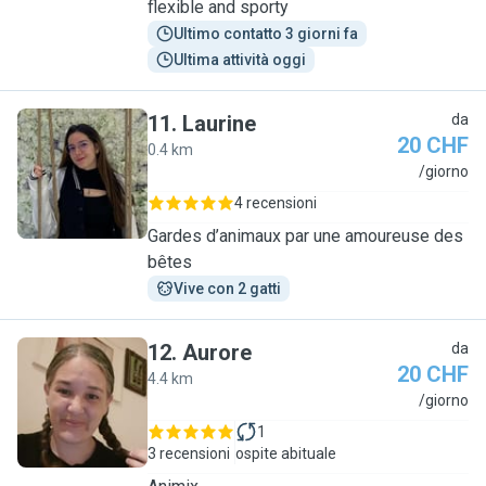
flexible and sporty
Ultimo contatto 3 giorni fa
Ultima attività oggi
11
.
Laurine
da
20 CHF
0.4 km
L
/giorno
4 recensioni
Gardes d’animaux par une amoureuse des
bêtes
Vive con 2 gatti
12
.
Aurore
da
20 CHF
4.4 km
A
/giorno
1
3 recensioni
ospite abituale