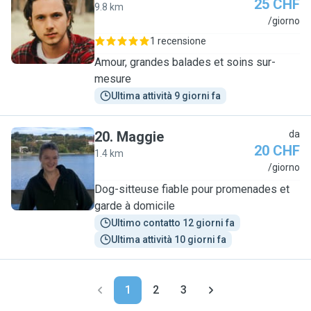
25 CHF
9.8 km
G
/giorno
1 recensione
Amour, grandes balades et soins sur-
mesure
Ultima attività 9 giorni fa
20
.
Maggie
da
20 CHF
1.4 km
M
/giorno
Dog-sitteuse fiable pour promenades et
garde à domicile
Ultimo contatto 12 giorni fa
Ultima attività 10 giorni fa
1
2
3