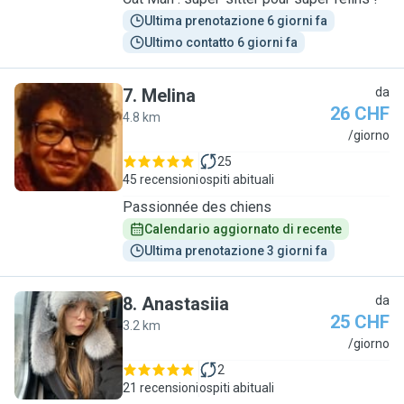
Ultima prenotazione 6 giorni fa
Ultimo contatto 6 giorni fa
7
.
Melina
da
26 CHF
4.8 km
M
/giorno
25
45 recensioni
ospiti abituali
Passionnée des chiens
Calendario aggiornato di recente
Ultima prenotazione 3 giorni fa
8
.
Anastasiia
da
25 CHF
3.2 km
A
/giorno
2
21 recensioni
ospiti abituali