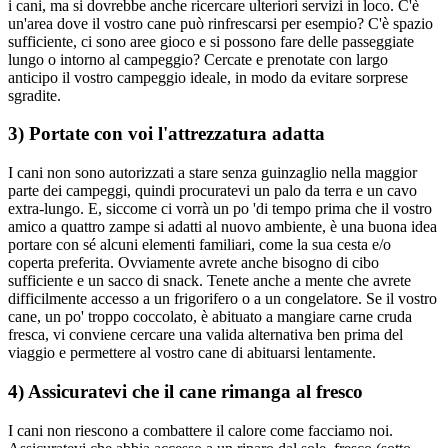
i cani, ma si dovrebbe anche ricercare ulteriori servizi in loco. C'è
un'area dove il vostro cane può rinfrescarsi per esempio? C'è spazio
sufficiente, ci sono aree gioco e si possono fare delle passeggiate
lungo o intorno al campeggio? Cercate e prenotate con largo
anticipo il vostro campeggio ideale, in modo da evitare sorprese
sgradite.
3) Portate con voi l'attrezzatura adatta
I cani non sono autorizzati a stare senza guinzaglio nella maggior
parte dei campeggi, quindi procuratevi un palo da terra e un cavo
extra-lungo. E, siccome ci vorrà un po 'di tempo prima che il vostro
amico a quattro zampe si adatti al nuovo ambiente, è una buona idea
portare con sé alcuni elementi familiari, come la sua cesta e/o
coperta preferita. Ovviamente avrete anche bisogno di cibo
sufficiente e un sacco di snack. Tenete anche a mente che avrete
difficilmente accesso a un frigorifero o a un congelatore. Se il vostro
cane, un po' troppo coccolato, è abituato a mangiare carne cruda
fresca, vi conviene cercare una valida alternativa ben prima del
viaggio e permettere al vostro cane di abituarsi lentamente.
4) Assicuratevi che il cane rimanga al fresco
I cani non riescono a combattere il calore come facciamo noi.