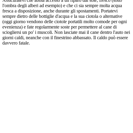
Assicuratevi che abbia accesso a un riparo dal sole, fresco (sotto
l'ombra degli alberi ad esempio) e che ci sia sempre molta acqua
fresca a disposizione, anche durante gli spostamenti. Portatevi
sempre dietro delle bottiglie d'acqua e la sua ciotola o alternative
(oggi giorno vendono delle ciotole portatili molto comode per ogni
evenienza) e fate regolarmente soste per permettere al cane di
sciogliersi un po' i muscoli. Non lasciate mai il cane dentro l'auto nei
giorni caldi, neanche con il finestrino abbassato. Il caldo può essere
davvero fatale.