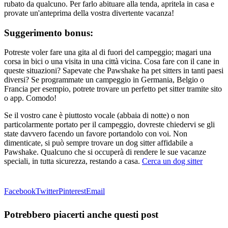
rubato da qualcuno. Per farlo abituare alla tenda, apritela in casa e
provate un'anteprima della vostra divertente vacanza!
Suggerimento bonus:
Potreste voler fare una gita al di fuori del campeggio; magari una
corsa in bici o una visita in una città vicina. Cosa fare con il cane in
queste situazioni? Sapevate che Pawshake ha pet sitters in tanti paesi
diversi? Se programmate un campeggio in Germania, Belgio o
Francia per esempio, potrete trovare un perfetto pet sitter tramite sito
o app. Comodo!
Se il vostro cane è piuttosto vocale (abbaia di notte) o non
particolarmente portato per il campeggio, dovreste chiedervi se gli
state davvero facendo un favore portandolo con voi. Non
dimenticate, si può sempre trovare un dog sitter affidabile a
Pawshake. Qualcuno che si occuperà di rendere le sue vacanze
speciali, in tutta sicurezza, restando a casa.
Cerca un dog sitter
Facebook
Twitter
Pinterest
Email
Potrebbero piacerti anche questi post