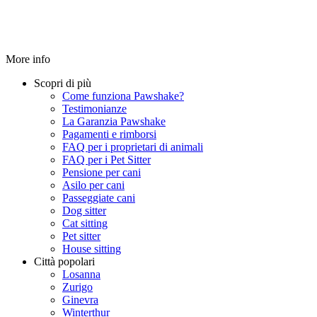
More info
Scopri di più
Come funziona Pawshake?
Testimonianze
La Garanzia Pawshake
Pagamenti e rimborsi
FAQ per i proprietari di animali
FAQ per i Pet Sitter
Pensione per cani
Asilo per cani
Passeggiate cani
Dog sitter
Cat sitting
Pet sitter
House sitting
Città popolari
Losanna
Zurigo
Ginevra
Winterthur