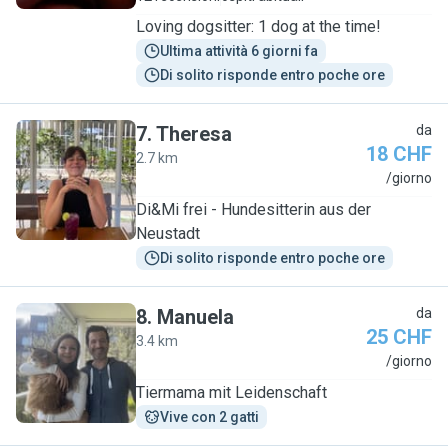
Loving dogsitter: 1 dog at the time!
Ultima attività 6 giorni fa
Di solito risponde entro poche ore
7
.
Theresa
da
18 CHF
2.7 km
T
/giorno
Di&Mi frei - Hundesitterin aus der
Neustadt
Di solito risponde entro poche ore
8
.
Manuela
da
25 CHF
3.4 km
M
/giorno
Tiermama mit Leidenschaft
Vive con 2 gatti