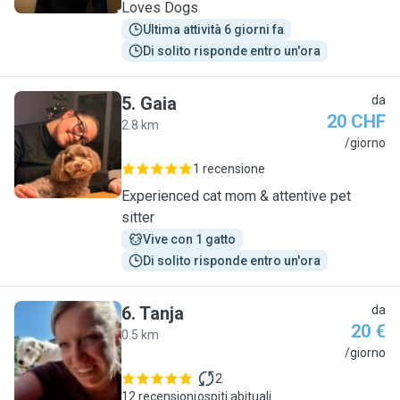
Loves Dogs
Ultima attività 6 giorni fa
Di solito risponde entro un'ora
5
.
Gaia
da
20 CHF
2.8 km
G
/giorno
1 recensione
Experienced cat mom & attentive pet
sitter
Vive con 1 gatto
Di solito risponde entro un'ora
6
.
Tanja
da
20 €
0.5 km
T
/giorno
2
12 recensioni
ospiti abituali