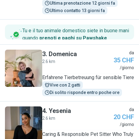
Ultima prenotazione 12 giorni fa
Ultimo contatto 13 giorni fa
Tu e il tuo animale domestico siete in buone mani
quando
prenoti e paghi su Pawshake
.
3
.
Domenica
da
35 CHF
2.6 km
D
/giorno
Erfahrene Tierbetreuung für sensible Tiere
Vive con 2 gatti
Di solito risponde entro poche ore
4
.
Yesenia
da
20 CHF
2.6 km
Y
/giorno
Caring & Responsible Pet Sitter Who Truly