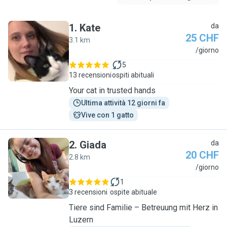
1
.
Kate
da
25 CHF
3.1 km
K
/giorno
5
13 recensioni
ospiti abituali
Your cat in trusted hands
Ultima attività 12 giorni fa
Vive con 1 gatto
2
.
Giada
da
20 CHF
2.8 km
G
/giorno
1
3 recensioni
ospite abituale
Tiere sind Familie – Betreuung mit Herz in
Luzern