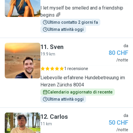
I let myself be smelled and a friendship
begins 🌈
Ultimo contatto 2 giorni fa
Ultima attività oggi
11
.
Sven
da
80 CHF
19.9 km
S
/notte
1 recensione
Liebevolle erfahrene Hundebetreuung im
Herzen Zürichs 8004
Calendario aggiornato di recente
Ultima attività oggi
12
.
Carlos
da
50 CHF
11 km
C
/notte