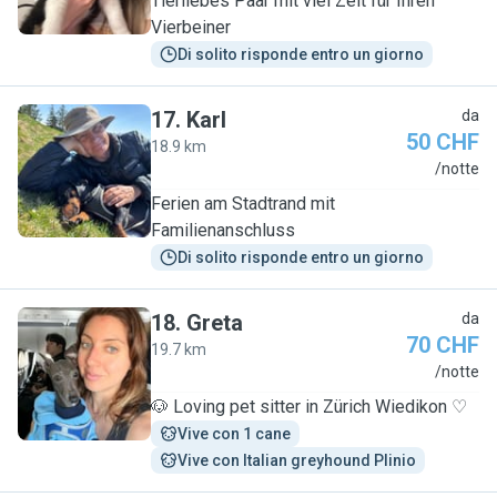
Tierliebes Paar mit viel Zeit für Ihren
Vierbeiner
Di solito risponde entro un giorno
17
.
Karl
da
50 CHF
18.9 km
K
/notte
Ferien am Stadtrand mit
Familienanschluss
Di solito risponde entro un giorno
18
.
Greta
da
70 CHF
19.7 km
G
/notte
🐶 Loving pet sitter in Zürich Wiedikon ♡
Vive con 1 cane
Vive con Italian greyhound Plinio