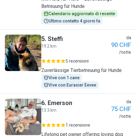
Betreuung für Hunde
Calendario aggiornato di recente
Ultimo contatto 4 giorni fa
5
.
Steffi
da
90 CHF
19.2 km
S
/notte
5 recensioni
Zuverlässige Tierbetreuung für Hunde
Vive con 1 cane
Vive con Eurasier Eevee
6
.
Emerson
da
75 CHF
13.3 km
E
/notte
1 recensione
Lifelong pet owner offering loving dog