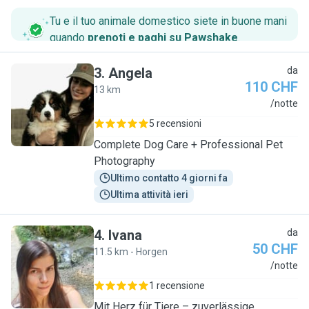
Tu e il tuo animale domestico siete in buone mani
quando
prenoti e paghi su Pawshake
.
3
.
Angela
da
110 CHF
13 km
A
/notte
5 recensioni
Complete Dog Care + Professional Pet
Photography
Ultimo contatto 4 giorni fa
Ultima attività ieri
4
.
Ivana
da
50 CHF
11.5 km - Horgen
I
/notte
1 recensione
Mit Herz für Tiere – zuverlässige