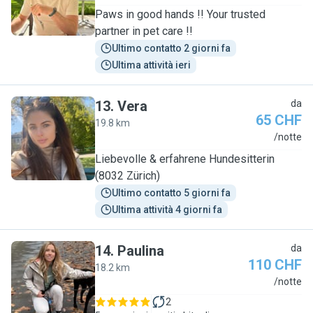
Paws in good hands !! Your trusted
partner in pet care !!
Ultimo contatto 2 giorni fa
Ultima attività ieri
13
.
Vera
da
65 CHF
19.8 km
V
/notte
Liebevolle & erfahrene Hundesitterin
(8032 Zürich)
Ultimo contatto 5 giorni fa
Ultima attività 4 giorni fa
14
.
Paulina
da
110 CHF
18.2 km
P
/notte
2