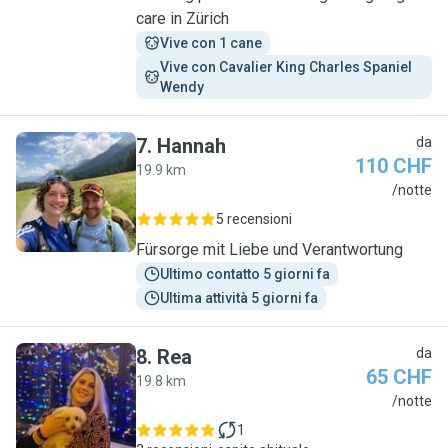
care in Zürich
Vive con 1 cane
Vive con Cavalier King Charles Spaniel 
Wendy
7
.
Hannah
da
110 CHF
19.9 km
H
/notte
5 recensioni
Fürsorge mit Liebe und Verantwortung
Ultimo contatto 5 giorni fa
Ultima attività 5 giorni fa
8
.
Rea
da
65 CHF
19.8 km
R
/notte
1