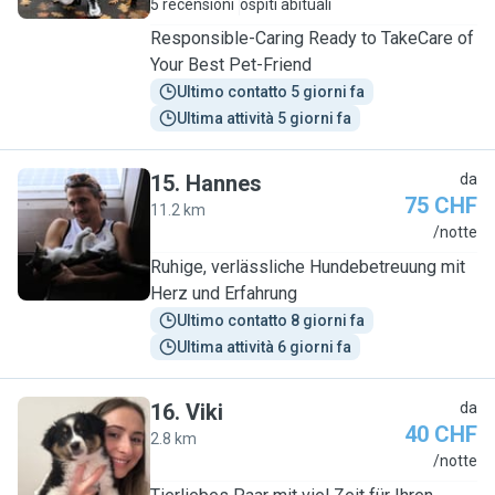
5 recensioni
ospiti abituali
Responsible-Caring Ready to TakeCare of
Your Best Pet-Friend
Ultimo contatto 5 giorni fa
Ultima attività 5 giorni fa
15
.
Hannes
da
75 CHF
11.2 km
H
/notte
Ruhige, verlässliche Hundebetreuung mit
Herz und Erfahrung
Ultimo contatto 8 giorni fa
Ultima attività 6 giorni fa
16
.
Viki
da
40 CHF
2.8 km
V
/notte