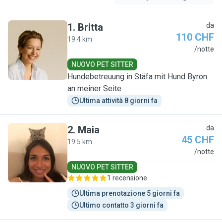
1
.
Britta
da
110 CHF
19.4 km
B
/notte
NUOVO PET SITTER
Hundebetreuung in Stäfa mit Hund Byron
an meiner Seite
Ultima attività 8 giorni fa
2
.
Maia
da
45 CHF
19.5 km
M
/notte
NUOVO PET SITTER
1 recensione
Ultima prenotazione 5 giorni fa
Ultimo contatto 3 giorni fa