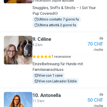
3 recensioni
ospite abituale
Snuggles, Sniffs & Strolls – I Got Your
Pup Covered🐶
Ultimo contatto 7 giorni fa
Ultima attività 2 giorni fa
9
.
Céline
da
70 CHF
4.2 km
C
/notte
1 recensione
Einzelbetreuung für Hunde mit
Familienanschluss
Vive con 1 cane
Vive con Labrador Eddie
10
.
Antonella
da
50 CHF
11.3 km
A
/notte