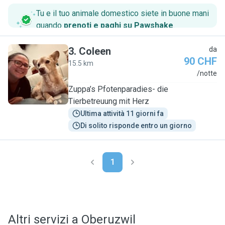
Tu e il tuo animale domestico siete in buone mani
quando
prenoti e paghi su Pawshake
.
3
.
Coleen
da
90 CHF
15.5 km
C
/notte
Zuppa’s Pfotenparadies- die
Tierbetreuung mit Herz
Ultima attività 11 giorni fa
Di solito risponde entro un giorno
1
Altri servizi a Oberuzwil