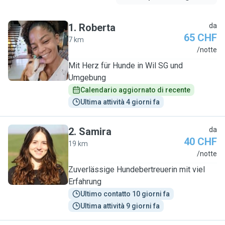
1
.
Roberta
da
65 CHF
7 km
R
/notte
Mit Herz für Hunde in Wil SG und
Umgebung
Calendario aggiornato di recente
Ultima attività 4 giorni fa
2
.
Samira
da
40 CHF
19 km
S
/notte
Zuverlässige Hundebertreuerin mit viel
Erfahrung
Ultimo contatto 10 giorni fa
Ultima attività 9 giorni fa