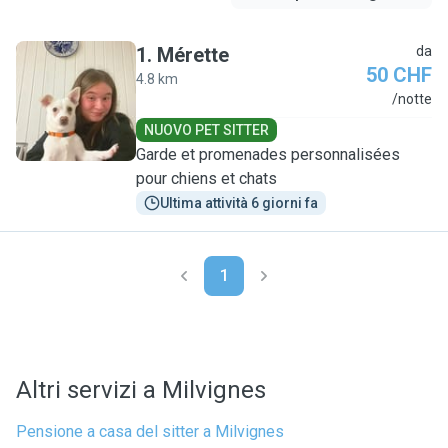
1
.
Mérette
da
50 CHF
4.8 km
M
/notte
NUOVO PET SITTER
Garde et promenades personnalisées
pour chiens et chats
Ultima attività 6 giorni fa
1
Altri servizi a Milvignes
Pensione a casa del sitter a Milvignes