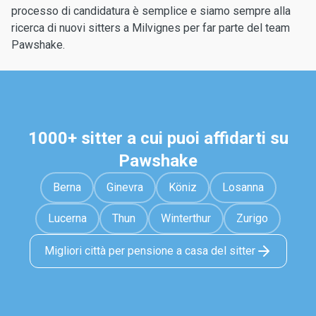
processo di candidatura è semplice e siamo sempre alla
ricerca di nuovi sitters a Milvignes per far parte del team
Pawshake.
1000+ sitter a cui puoi affidarti su
Pawshake
Berna
Ginevra
Köniz
Losanna
Lucerna
Thun
Winterthur
Zurigo
Migliori città per pensione a casa del sitter