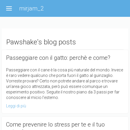
Salta al contenuto principale
mirjam_2
Pawshake's blog posts
Passeggiare con il gatto: perchè e come?
Passeggiare con il cane è la cosa più naturale del mondo. Invece
è raro vedere qualcuno che porta fuori il gatto al guinzaglio.
Vorreste provare? Certo non potrete andare al parco e trovare
un'area gioco attrezzata, però può essere comunque un
esperimento positivo. Seguite il nostro piano da 3 passi per far
conoscere al micio l'esterno.
Leggi di più
Come prevenire lo stress per te e il tuo