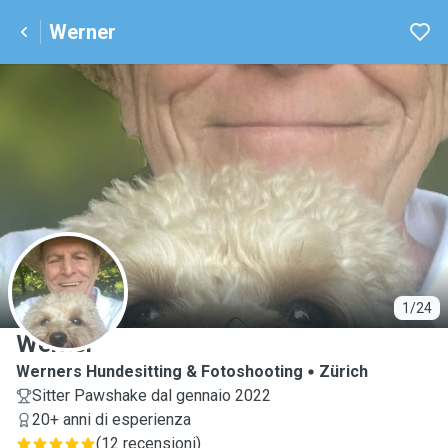
Werner
W
1/24
Werner
Werners Hundesitting & Fotoshooting
Zürich
Sitter Pawshake dal gennaio 2022
20+ anni di esperienza
(
12 recensioni
)