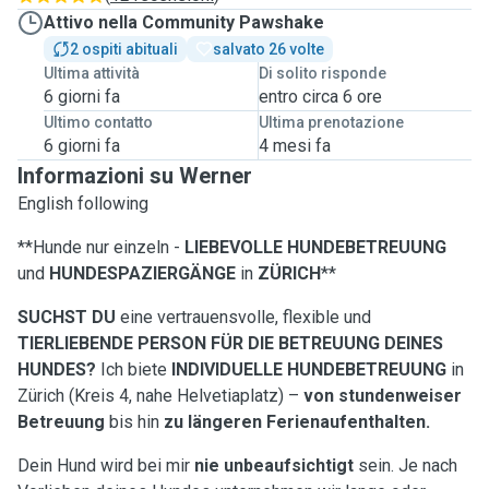
Attivo nella Community Pawshake
2 ospiti abituali
salvato 26 volte
Ultima attività
Di solito risponde
6 giorni fa
entro circa 6 ore
Ultimo contatto
Ultima prenotazione
6 giorni fa
4 mesi fa
Informazioni su Werner
English following
**Hunde nur einzeln -
LIEBEVOLLE HUNDEBETREUUNG
und
HUNDESPAZIERGÄNGE
in
ZÜRICH
**
SUCHST DU
eine vertrauensvolle, flexible und
TIERLIEBENDE PERSON FÜR DIE BETREUUNG DEINES
HUNDES?
Ich biete
INDIVIDUELLE HUNDEBETREUUNG
in
Zürich (Kreis 4, nahe Helvetiaplatz) –
von stundenweiser
Betreuung
bis hin
zu längeren Ferienaufenthalten.
Dein Hund wird bei mir
nie unbeaufsichtigt
sein. Je nach