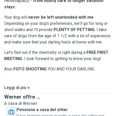
Helvetiaplatz) -
from hourly care
to longer vacation
stays.
Your dog will
never be left unattended with me
.
Depending on your dog's preferences, we'll go for long or
short walks and I'll provide
PLENTY OF PETTING.
I take
care of dogs from the age of 1 1/2 with a lot of experience
and make sure that your darling feels at home with me.
Let's find out if the chemistry is right during a
FREE FIRST
MEETING.
I look forward to getting to know your dog!
Also
FOTO SHOOTING
YOU AND YOUR DARLING.
.
Leggi di più
Werner offre ...
A casa di Werner
Pensione a casa del sitter
Il tuo animale passa la notte a casa del sitter per