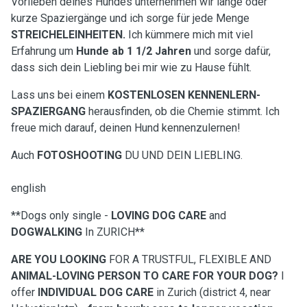
Vorlieben deines Hundes unternehmen wir lange oder
kurze Spaziergänge und ich sorge für jede Menge
STREICHELEINHEITEN.
Ich kümmere mich mit viel
Erfahrung um
Hunde ab 1 1/2 Jahren
und sorge dafür,
dass sich dein Liebling bei mir wie zu Hause fühlt.
Lass uns bei einem
KOSTENLOSEN KENNENLERN-
SPAZIERGANG
herausfinden, ob die Chemie stimmt. Ich
freue mich darauf, deinen Hund kennenzulernen!
Auch
FOTOSHOOTING
DU UND DEIN LIEBLING.
english
**Dogs only single -
LOVING DOG CARE
and
DOGWALKING
In ZURICH**
ARE YOU LOOKING
FOR A TRUSTFUL, FLEXIBLE AND
ANIMAL-LOVING PERSON TO CARE FOR YOUR DOG?
I
offer
INDIVIDUAL DOG CARE
in Zurich (district 4, near