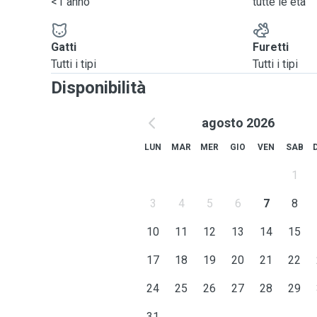
<1 anno
tutte le età
Gatti
Furetti
Tutti i tipi
Tutti i tipi
Disponibilità
agosto 2026
LUN
MAR
MER
GIO
VEN
SAB
1
3
4
5
6
7
8
10
11
12
13
14
15
17
18
19
20
21
22
24
25
26
27
28
29
31