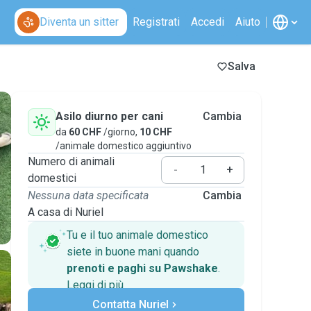
Diventa un sitter
Registrati
Accedi
Aiuto
Salva
Asilo diurno per cani
Cambia
da
60 CHF
/giorno,
10 CHF
/animale domestico aggiuntivo
Numero di animali
-
+
domestici
Nessuna data specificata
Cambia
A casa di Nuriel
Tu e il tuo animale domestico
siete in buone mani quando
prenoti e paghi su Pawshake
.
Leggi di più
Pagamenti sicuri
Contatta Nuriel
Assistenza se i piani