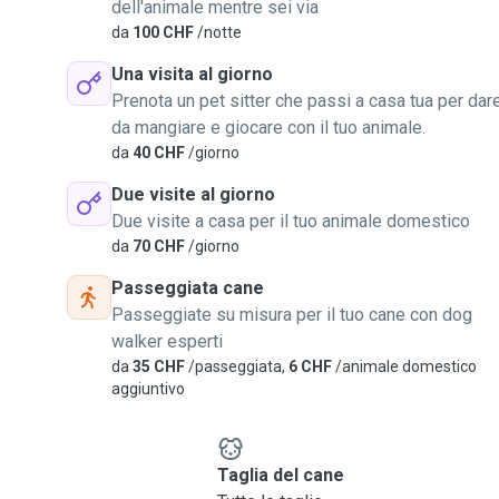
dell'animale mentre sei via
da
100 CHF
/notte
Una visita al giorno
Prenota un pet sitter che passi a casa tua per dar
da mangiare e giocare con il tuo animale.
da
40 CHF
/giorno
Due visite al giorno
Due visite a casa per il tuo animale domestico
da
70 CHF
/giorno
Passeggiata cane
Passeggiate su misura per il tuo cane con dog
walker esperti
da
35 CHF
/passeggiata,
6 CHF
/animale domestico
aggiuntivo
e
Taglia del cane