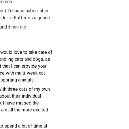
kommen.
hon) Zuhause haben, aber
oder in Kaffees zu gehen.
und ihnen die
 would love to take care of
andling cats and dogs, as
 that I can provide your
nce with multi-week cat
nsporting animals.
With three cats of my own,
bout their individual
, I have missed the
 am all the more excited
to spend a lot of time at