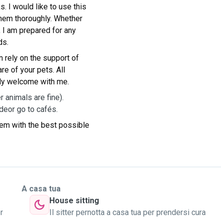
. I would like to use this
them thoroughly. Whether
, I am prepared for any
ds.
n rely on the support of
e of your pets. All
ly
welcome with me.
r animals are fine).
deor go to cafés.
hem with the best possible
A casa tua
House sitting
r
Il sitter pernotta a casa tua per prendersi cura