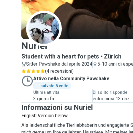
N
Nuriel
Student with a heart for pets
Zürich
Sitter Pawshake dal aprile 2024
5-10 anni di esp
(
4 recensioni
)
Attivo nella Community Pawshake
salvato 5 volte
Ultima attività
Di solito risponde
3 giorni fa
entro circa 13 ore
Informazioni su Nuriel
English Version below
Als leidenschaftliche Tierliebhaberin und engagierte
mich gerne um Ihre geliebten Haustiere. Mit meiner la