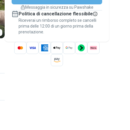
cambiano
Messaggia in sicurezza su Pawshake
Prenotazioni coperte
Politica di cancellazione flessibile
Stai su Pawshake - dal primo messaggio al
Riceverai un rimborso completo se cancelli
pagamento - per attivare la
Garanzia
prima delle 12:00 di un giorno prima della
Pawshake
.
prenotazione.