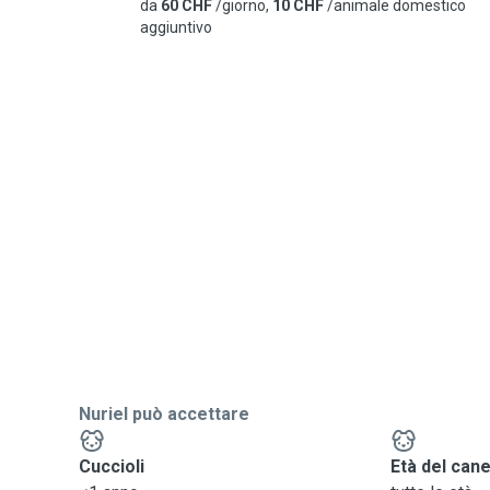
da
60 CHF
/giorno,
10 CHF
/animale domestico
aggiuntivo
Nuriel può accettare
Cuccioli
Età del can