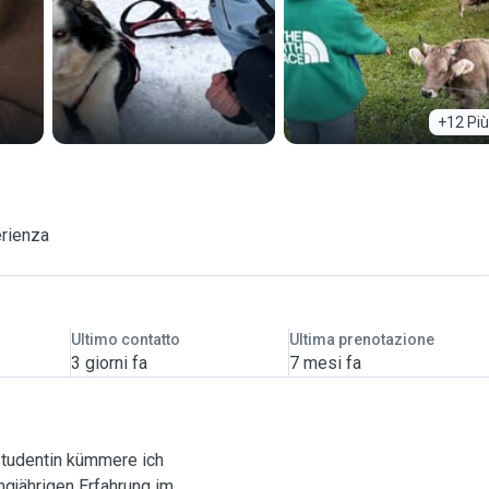
+12 Più
erienza
Ultimo contatto
Ultima prenotazione
3 giorni fa
7 mesi fa
 Studentin kümmere ich
ngjährigen Erfahrung im