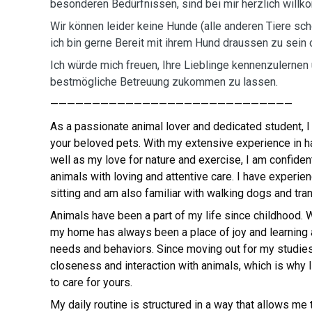
besonderen Bedürfnissen, sind bei mir herzlich will
Wir können leider keine Hunde (alle anderen Tiere sc
ich bin gerne Bereit mit ihrem Hund draussen zu sein 
Ich würde mich freuen, Ihre Lieblinge kennenzulernen 
bestmögliche Betreuung zukommen zu lassen.
————————————
————————————
—————
As a passionate animal lover and dedicated student, I
your beloved pets. With my extensive experience in h
well as my love for nature and exercise, I am confident
animals with loving and attentive care. I have experie
sitting and am also familiar with walking dogs and tra
Animals have been a part of my life since childhood. 
my home has always been a place of joy and learning a
needs and behaviors. Since moving out for my studies
closeness and interaction with animals, which is why I
to care for yours.
My daily routine is structured in a way that allows me 