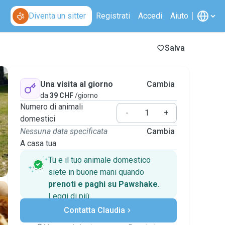
Diventa un sitter
Registrati
Accedi
Aiuto
Salva
Una visita al giorno
Cambia
da
39 CHF
/giorno
Numero di animali
-
+
domestici
Nessuna data specificata
Cambia
A casa tua
Tu e il tuo animale domestico
siete in buone mani quando
prenoti e paghi su Pawshake
.
Leggi di più
Pagamenti sicuri
Contatta Claudia
Assistenza se i piani
cambiano