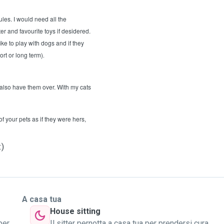
les. I would need all the
r and favourite toys if desidered.
ike to play with dogs and if they
.
ort or long term)
or also have them over. With my cats
of your pets as if they were hers,
:)
A casa tua
House sitting
per
Il sitter pernotta a casa tua per prendersi cura