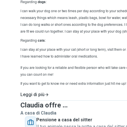
Regarding
dogs
:
I can walk your dog one or two times per day according to your schedu
necessary things which means leash, plastic bags, bowl for water, wate
I can do long walks or short ones according to the dog preferences. I l
are fit we could run together. I can stay at your place with your dog (sh
Regarding
cats
:
I can stay at your place with your cat (short or long term), visit them 
.
I have learned how to administer oral medications
If you are looking for a reliable and flexible person who will take care 
you can count on me!
If you want to get to know me or need extra information just hit me up!
Leggi di più
Claudia offre ...
A casa di Claudia
Pensione a casa del sitter
Il tuo animale passa la notte a casa del sitter 