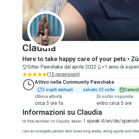
C
Claudia
Here to take happy care of your pets
Zü
Sitter Pawshake dal aprile 2022
<1 anno di esper
(
15 recensioni
)
Attivo nella Community Pawshake
3 ospiti abituali
salvato 33 volte
Calend
Ultima attività
Di solito risponde
circa 3 ore fa
entro circa 5 ore
Informazioni su Claudia
. I speak it/en/de/spanish
Hi Pets families! I’m Claudia, Italian
I am an energetic person who loves long walks, doing sports and hiki