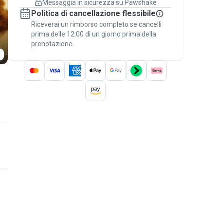
Messaggia in sicurezza su Pawshake
Prenotazioni coperte
Politica di cancellazione flessibile
Stai su Pawshake - dal primo messaggio al
Riceverai un rimborso completo se cancelli
pagamento - per attivare la
Garanzia
prima delle 12:00 di un giorno prima della
Pawshake
.
prenotazione.