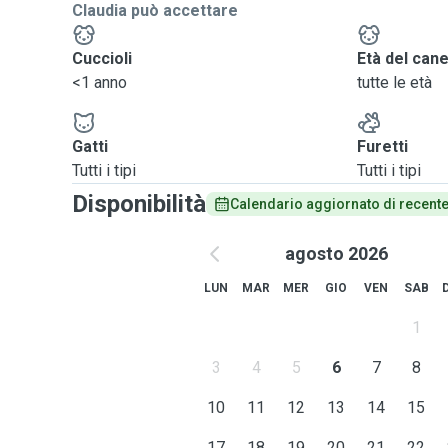
Claudia può accettare
Cuccioli
Età del can
<1 anno
tutte le età
Gatti
Furetti
Tutti i tipi
Tutti i tipi
Disponibilità
Calendario aggiornato di recent
agosto 2026
LUN
MAR
MER
GIO
VEN
SAB
1
3
4
5
6
7
8
10
11
12
13
14
15
17
18
19
20
21
22