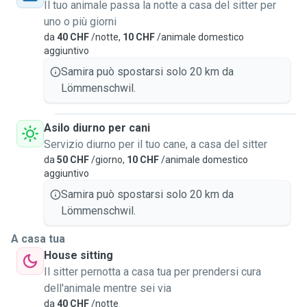
Il tuo animale passa la notte a casa del sitter per
uno o più giorni
da
40 CHF
/notte,
10 CHF
/animale domestico
aggiuntivo
Samira può spostarsi solo 20 km da
Lömmenschwil.
Asilo diurno per cani
Servizio diurno per il tuo cane, a casa del sitter
da
50 CHF
/giorno,
10 CHF
/animale domestico
aggiuntivo
Samira può spostarsi solo 20 km da
Lömmenschwil.
A casa tua
House sitting
Il sitter pernotta a casa tua per prendersi cura
dell'animale mentre sei via
da
40 CHF
/notte