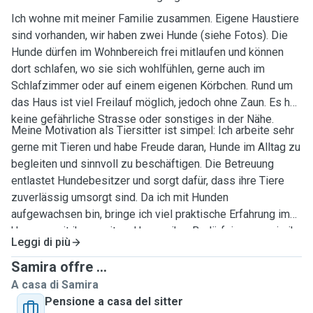
Ich wohne mit meiner Familie zusammen. Eigene Haustiere
sind vorhanden, wir haben zwei Hunde (siehe Fotos). Die
Hunde dürfen im Wohnbereich frei mitlaufen und können
dort schlafen, wo sie sich wohlfühlen, gerne auch im
Schlafzimmer oder auf einem eigenen Körbchen. Rund um
das Haus ist viel Freilauf möglich, jedoch ohne Zaun. Es hat
keine gefährliche Strasse oder sonstiges in der Nähe.
Meine Motivation als Tiersitter ist simpel: Ich arbeite sehr
gerne mit Tieren und habe Freude daran, Hunde im Alltag zu
begleiten und sinnvoll zu beschäftigen. Die Betreuung
entlastet Hundebesitzer und sorgt dafür, dass ihre Tiere
zuverlässig umsorgt sind. Da ich mit Hunden
aufgewachsen bin, bringe ich viel praktische Erfahrung im
Umgang mit ihnen mit und kenne ihre Bedürfnisse sowie ihr
Leggi di più
Verhalten gut. Ihr Wohlbefinden steht für mich im
Mittelpunkt.
Samira offre ...
A casa di Samira
Pensione a casa del sitter