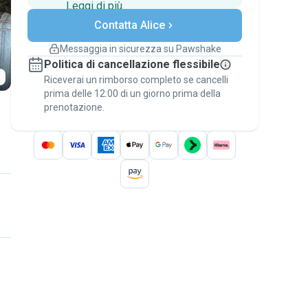
Leggi di più
Pagamenti sicuri
Contatta Alice
Assistenza se i piani
cambiano
Messaggia in sicurezza su Pawshake
Prenotazioni coperte
Politica di cancellazione flessibile
Stai su Pawshake - dal primo messaggio al
Riceverai un rimborso completo se cancelli
pagamento - per attivare la
Garanzia
prima delle 12:00 di un giorno prima della
Pawshake
.
prenotazione.