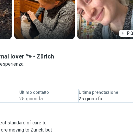
+1 Più
mal lover 🐾
Zürich
i esperienza
Ultimo contatto
Ultima prenotazione
25 giorni fa
25 giorni fa
est standard of care to
fore moving to Zurich, but