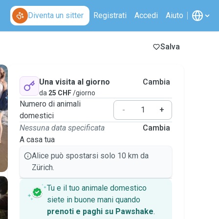
Diventa un sitter
Registrati
Accedi
Aiuto
Salva
Una visita al giorno
Cambia
da
25 CHF
/giorno
Numero di animali
-
+
domestici
Nessuna data specificata
Cambia
A casa tua
Alice può spostarsi solo 10 km da
Zürich.
Tu e il tuo animale domestico
siete in buone mani quando
prenoti e paghi su Pawshake
.