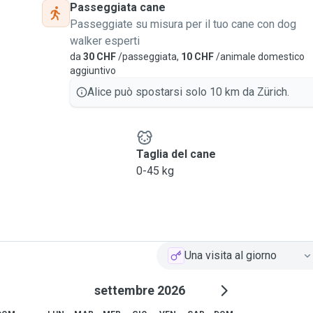
Passeggiata cane
laying with your pet to
Passeggiate su misura per il tuo cane con dog
e way, this way they
walker esperti
 their favorite toys or way
da
30 CHF
/passeggiata,
10 CHF
/animale domestico
aggiuntivo
Alice può spostarsi solo 10 km da Zürich.
min (also open to
your pet's favorite
 know of or any kind of
l do my best to adapt to
e
Taglia del cane
ime. I will make sure to
0-45 kg
your pet;
ioral
issues in your pet,
Una visita al giorno
s over time in a stress
settembre 2026