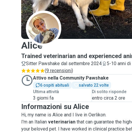
A
Alice
Trained veterinarian and experienced ani
Sitter Pawshake dal settembre 2024
5-10 anni d
(
9 recensioni
)
Attivo nella Community Pawshake
6 ospiti abituali
salvato 22 volte
Ultima attività
Di solito risponde
3 giorni fa
entro circa 2 ore
Informazioni su Alice
Hi, my name is Alice and I live in Oerlikon.
I'm an Italian
veterinarian
that can guarantee the high
your beloved pet. I have worked in clinical practice be