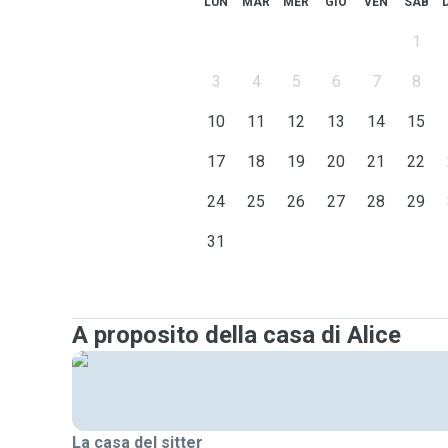
LUN
MAR
MER
GIO
VEN
SAB
- Most days my agenda is flexible, but two days a we
Thursday
) I go to the office and I'm only available in 
1
- Besides Italian, I'm fluent in English and Spanish, 
3
4
5
6
7
8
will soon start learning German;
10
11
12
13
14
15
Contact me if you have any questions! ☺️
17
18
19
20
21
22
24
25
26
27
28
29
31
A proposito della casa di Alice
La casa del sitter