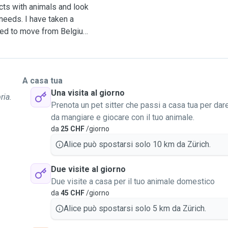
acts with animals and look
 needs. I have taken a
red to move from Belgium,
 🥰
I always maintain a
 your own home or walking
ons
, ensure that special
A casa tua
 training or simply offer
Una visita al giorno
ria.
ets.
Prenota un pet sitter che passi a casa tua per dar
 as a sitter as well, and a lot
da mangiare e giocare con il tuo animale.
ground, rest assured that
da
25 CHF
/giorno
e of mind when overseeing
Alice può spostarsi solo 10 km da Zürich.
t as a qualified
Due visite al giorno
Due visite a casa per il tuo animale domestico
da
45 CHF
/giorno
our pet company, but let
Alice può spostarsi solo 5 km da Zürich.
ime feeding, providing
and exercise are my