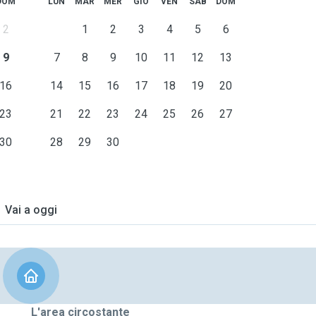
DOM
LUN
MAR
MER
GIO
VEN
SAB
DOM
ek (usually
Tuesday
and
the evenings;
2
1
2
3
4
5
6
can speak decent French and
9
7
8
9
10
11
12
13
16
14
15
16
17
18
19
20
23
21
22
23
24
25
26
27
30
28
29
30
Vai a oggi
L'area circostante