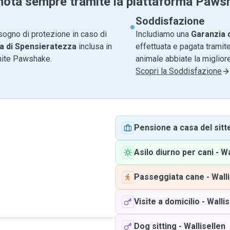
nota sempre tramite la piattaforma Paws
Soddisfazione
sogno di protezione in caso di
Includiamo una
Garanzia 
a di Spensieratezza
inclusa in
effettuata e pagata tramite
amite Pawshake.
animale abbiate la migliore
Scopri la Soddisfazione
Pensione a casa del sitt
Asilo diurno per cani
-
Wa
Passeggiata cane
-
Wall
Visite a domicilio
-
Wallis
Dog sitting
-
Wallisellen