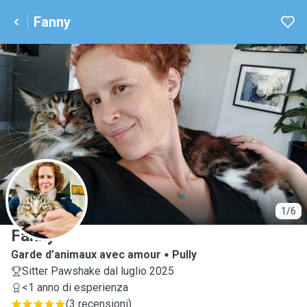
Fanny
F
1/6
Fanny
Garde d’animaux avec amour
Pully
Sitter Pawshake dal luglio 2025
<1 anno di esperienza
(
3 recensioni
)