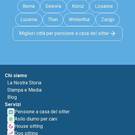
Berna
Ginevra
Köniz
Losanna
Lucerna
Thun
Winterthur
Zurigo
Migliori città per pensione a casa del sitter
Chi siamo
La Nostra Storia
Stampa e Media
Blog
Servizi
Pensione a casa del sitter
Asilo diurno per cani
House sitting
Dog sitting