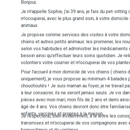
Bonjour,
Je m’appelle Sophie, j'ai 39 ans, je fais du pet-sitting
m'occuperai, avec le plus grand soin, à votre domicil
animaux.
Je propose comme services des visites à votre domic
chiens et autres petits animaux: les promener, les nourr
selon vos habitudes et administrer les médicaments qu
besoin ainsi qu'effectuer leurs soins quotidien. Je re
volontiers votre courrier et m'occuperai de vos plante
Pour l'accueil à mon domicile de vos chiens ( chiens d
uniquement), je vous propose au minimum 4 balades par
chouchoutés ! Je suis maman au foyer, je ne travail p
à leur consacrer, ils ne seront jamais seuls. Je vis d
pièces avec mon mari, mon fils de 2 ans et demi ains
âgé de 4 ans. Vos chiens devront donc être familiaris
enfants, vaccinés et propres à la maison.
Je respecterai, bien évidemment, à la lettre les cons
transmises et m'occuperai de vos compagnons avec
bienveillance et de vigilance.