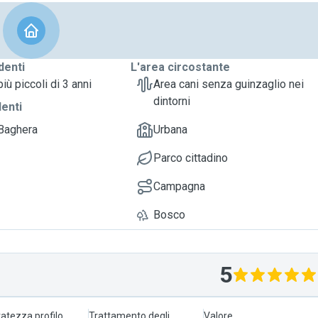
denti
L'area circostante
iù piccoli di 3 anni
Area cani senza guinzaglio nei
dintorni
denti
 Baghera
Urbana
Parco cittadino
Campagna
Bosco
5
atezza profilo
Trattamento degli
Valore