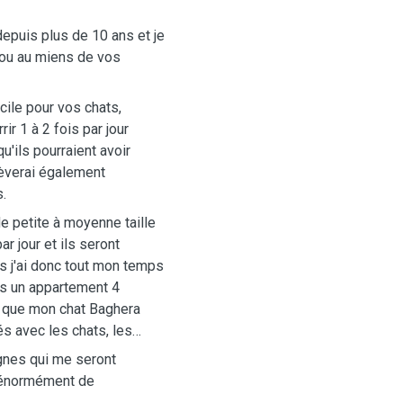
 depuis plus de 10 ans et je
e ou au miens de vos
ile pour vos chats,
ir 1 à 2 fois par jour
'ils pourraient avoir
lèverai également
s.
e petite à moyenne taille
 jour et ils seront
as j'ai donc tout mon temps
ans un appartement 4
i que mon chat Baghera
és avec les chats, les
ignes qui me seront
 énormément de