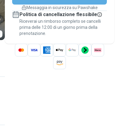
cambiano
Messaggia in sicurezza su Pawshake
Prenotazioni coperte
Politica di cancellazione flessibile
Stai su Pawshake - dal primo messaggio al
Riceverai un rimborso completo se cancelli
pagamento - per attivare la
Garanzia
prima delle 12:00 di un giorno prima della
Pawshake
.
prenotazione.