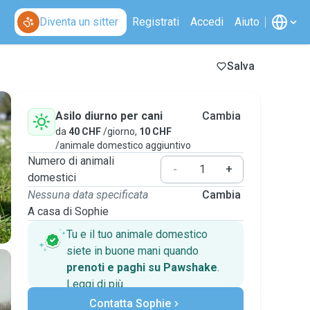
Diventa un sitter
Registrati
Accedi
Aiuto
Salva
Asilo diurno per cani
Cambia
da
40 CHF
/giorno,
10 CHF
/animale domestico aggiuntivo
Numero di animali
-
+
domestici
Nessuna data specificata
Cambia
A casa di Sophie
Tu e il tuo animale domestico
siete in buone mani quando
prenoti e paghi su Pawshake
.
Leggi di più
Pagamenti sicuri
Contatta Sophie
Assistenza se i piani