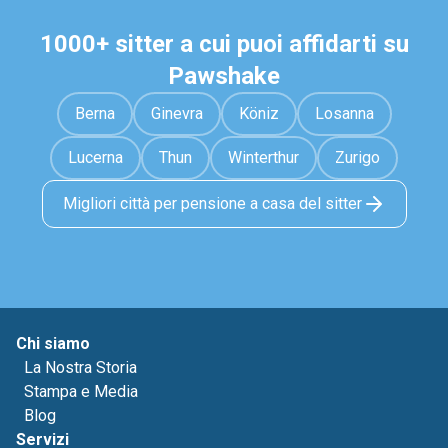
1000+ sitter a cui puoi affidarti su
Pawshake
Berna
Ginevra
Köniz
Losanna
Lucerna
Thun
Winterthur
Zurigo
Migliori città per pensione a casa del sitter
Chi siamo
La Nostra Storia
Stampa e Media
Blog
Servizi