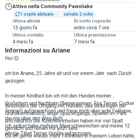
Attivo nella Community Pawshake
1 ospite abituale
salvato 2 volte
Ultima attività
Di solito risponde
13 giorni fa
entro circa 7 ore
Ultimo contatto
Ultima prenotazione
4 mesi fa
7 mesi fa
Informazioni su Ariane
Hoi 😊
ich bin Ariane, 25 Jahre alt und vor einem Jahr nach Zürich
gezogen.
In meiner Kindheit bin ich mit den Hunden meiner
Großeltern und Nachbarn (Bernersennen, Fox Terrier, Cocker
Besonders der Umgang mit Hunden, das Beibringen der
Spaniel) aufgewachsen und freue mich über jede Fellnase,
Grundkommandos, lange Spaziergänge, Spielen im Park
die mir über den Weg läuft.
und natürlich die Kuscheleinheiten haben mir viel Spaß
Ich selbst habe mehrere Meerschweinchen und meine 12
gemacht und fehlen mir jetzt sehr.
jährige Tibet Terrier Hündin aufgezogen.
Da ich gerne wieder mehr Fellnasen in meinem Leben hätte,