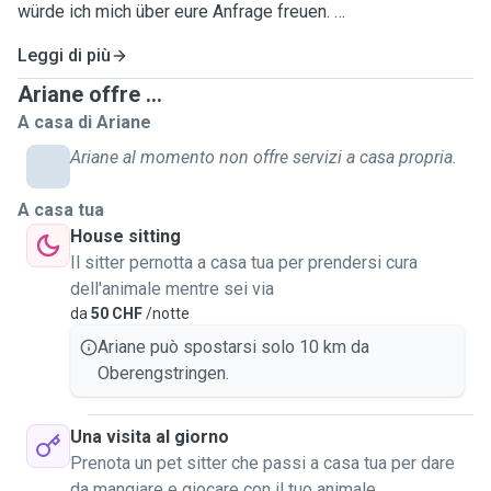
würde ich mich über eure Anfrage freuen.
Leggi di più
Ich möchte unbedingt auf die Bedürfnisse eures Tieres
eingehen, um ihm die beste Erfahrung zu ermöglichen.
Ariane offre ...
Daher würde ich mich über eine vorherige Absprache
A casa di Ariane
bezüglich der Spaziergänge und des Verhaltens eures
Ariane al momento non offre servizi a casa propria.
Tieres sehr freuen.
A casa tua
House sitting
Il sitter pernotta a casa tua per prendersi cura
dell'animale mentre sei via
da
50 CHF
/notte
Ariane può spostarsi solo 10 km da
Oberengstringen.
Una visita al giorno
Prenota un pet sitter che passi a casa tua per dare
da mangiare e giocare con il tuo animale.