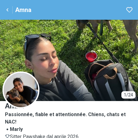
Amna
A
1/24
Amna
Passionnée, fiable et attentionnée. Chiens, chats et
NAC!
Marly
Sitter Pawshake dal aprile 2026