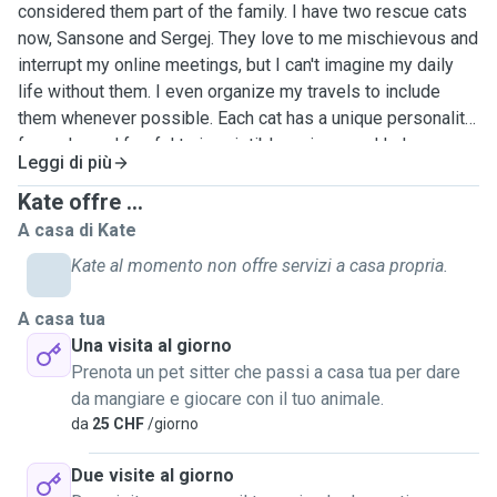
considered them part of the family. I have two rescue cats
now, Sansone and Sergej. They love to me mischievous and
interrupt my online meetings, but I can't imagine my daily
life without them. I even organize my travels to include
them whenever possible. Each cat has a unique personality,
from shy and fearful to irresistibly curious, and I always
Leggi di più
make an effort to understand their behavior without
imposing myself. As someone who has also used cat-
Kate offre ...
sitting services, I understand the anxiety of being away
A casa di Kate
from home and the trust it requires. I will provide detailed
Kate al momento non offre servizi a casa propria.
updates, sending photos and videos.
A casa tua
Una visita al giorno
Prenota un pet sitter che passi a casa tua per dare
da mangiare e giocare con il tuo animale.
da
25 CHF
/giorno
Due visite al giorno