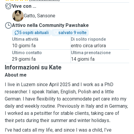
Vive con ...
S
Gatto, Sansone
Attivo nella Community Pawshake
5 ospiti abituali
salvato 9 volte
Ultima attività
Di solito risponde
10 giorni fa
entro circa un'ora
Ultimo contatto
Ultima prenotazione
29 giorni fa
14 giorni fa
Informazioni su Kate
About me
I live in Luzern since April 2025 and I work as a PhD
researcher. I speak Italian, English, Polish and a little
German. I have flexibility to accommodate pet care into my
daily and weekly routine. Previously in Italy and in Germany,
I worked as a petsitter for stable clients, taking care of
their pets during their summer and winter holidays
.
I've had cats all my life, and since I was a child, I’ve