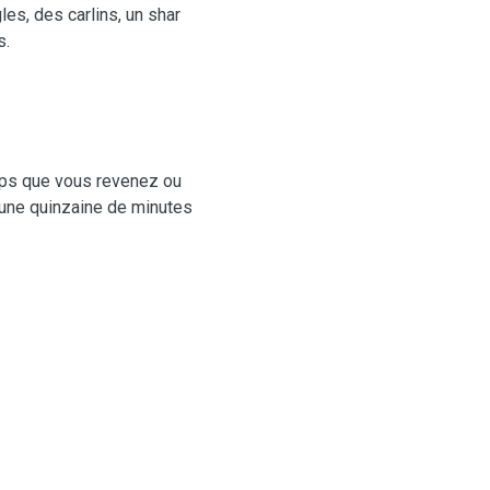
es, des carlins, un shar
s.
mps que vous revenez ou
'une quinzaine de minutes