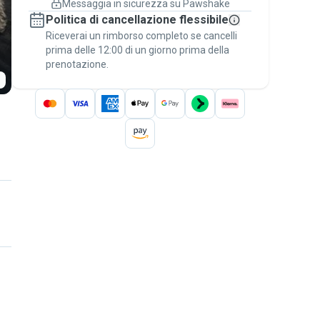
Messaggia in sicurezza su Pawshake
Prenotazioni coperte
Politica di cancellazione flessibile
Stai su Pawshake - dal primo messaggio al
Riceverai un rimborso completo se cancelli
pagamento - per attivare la
Garanzia
prima delle 12:00 di un giorno prima della
Pawshake
.
prenotazione.