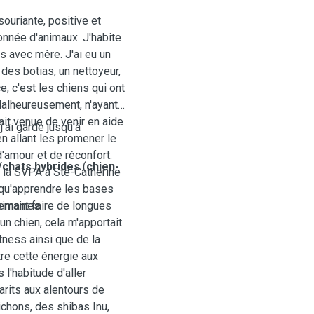
souriante, positive et
nnée d'animaux. J'habite
 avec mère. J'ai eu un
des botias, un nettoyeur,
, c'est les chiens qui ont
alheureusement, n'ayant
ait venue de venir en aide
'ai gardé jusqu'à
n allant les promener le
'amour et de réconfort.
/chats hybrides
(
chien-
e la SVPA à Ste-Catherine
 qu'apprendre les bases
imant faire de longues
semaines.
un chien, cela m'apportait
tness ainsi que de la
tre cette énergie aux
 l'habitude d'aller
rits aux alentours de
ons, des shibas￼￼ Inu,