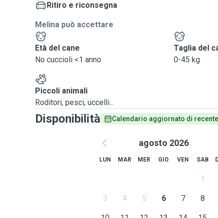
Ritiro e riconsegna
Melina può accettare
Età del cane
Taglia del 
No cuccioli <1 anno
0-45 kg
Piccoli animali
Roditori, pesci, uccelli...
Disponibilità
Calendario aggiornato di recent
agosto 2026
LUN
MAR
MER
GIO
VEN
SAB
1
3
4
5
6
7
8
10
11
12
13
14
15