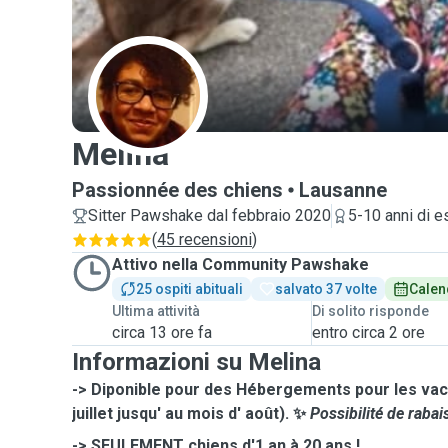
M
Melina
Passionnée des chiens
Lausanne
Sitter Pawshake dal febbraio 2020
5-10 anni di 
(
45 recensioni
)
Attivo nella Community Pawshake
25 ospiti abituali
salvato 37 volte
Calen
Ultima attività
Di solito risponde
circa 13 ore fa
entro circa 2 ore
Informazioni su Melina
-> Diponible pour des Hébergements pour les vacances d'été (dès le 30
juillet jusqu' au mois d' août). ✨
Possibilité de rabai
-> SEULEMENT chiens d'1 an à 20 ans !