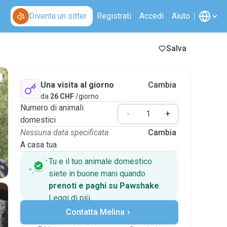
Diventa un sitter
Registrati
Accedi
Aiuto
Salva
Una visita al giorno
Cambia
da
26 CHF
/giorno
Numero di animali
-
+
domestici
Nessuna data specificata
Cambia
A casa tua
Tu e il tuo animale domestico
siete in buone mani quando
prenoti e paghi su Pawshake
.
Leggi di più
Pagamenti sicuri
Contatta Melina
Assistenza se i piani
cambiano