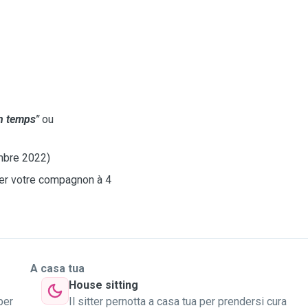
n temps"
ou
embre 2022)
ier votre compagnon à 4
A casa tua
House sitting
per
Il sitter pernotta a casa tua per prendersi cura