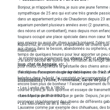
Bonjour, je m'appelle Melina, je suis une jeune femme 
sympathique de 25 ans qui est une très grande passio
dans un appartement près de Chauderon depuis 23 ans
aquarium pendant plusieurs années avec (2 gouramis, 
des néons et un combattant), mais depuis mon enfance
toujours occupé une place spéciale dans mon cœur. M
pas encore pu avoir de chien jusqu'à présent, l'idée m'
Aujourd'hui, je compte une cinquantaine de chiens que j
aux chiens dans le besoin, abandonnés ou orphelins, e
maintenant.
temps de quelques heures pour leur apporter un peu d
Je m'intéresse également aux
chiens CPD
et
chiens
J'ai alors décidé de suivre une formation au refuge d
loup
,
chat
de bengale
, etc...)
pour mieux comprendre la gestuelle des chiens ainsi
théoriques d'une promenade agréable avec un chien. A
J'ai déjà eu l'occasion de garder des lapins de 1 à 2 
balades dans la forêt, j'ai constaté qu'accompagnée d'
Disponibilités
(Visite, Promenade, Garde de jour):
encore bien plus de bonheur ! Faisant également du fi
•
Les Lundis de 8h à 18h30
course à pied, je suis sportive et essaye de transmet
chiens que je promène ou que je garde. Depuis, j'ai pris
• Les Mardis de 8h à 18h30
promener régulièrement des chiens de différents gaba
• Les Mercredis ￼￼de 8h à 18h30
Lausanne comme par exemple des chihuahuas, des bich