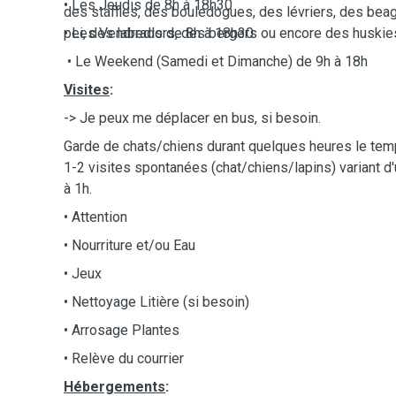
• Les Jeudis de 8h à 18h30
des staffies, des bouledogues, des lévriers, des beagl
pei, des labradors, des bergers ou encore des huskie
• Les Vendredis de 8h à 18h30
• Le Weekend (Samedi et Dimanche) de 9h à 18h
Visites
:
-> Je peux me déplacer en bus, si besoin.
Garde de chats/chiens durant quelques heures le te
1-2 visites spontanées (chat/chiens/lapins) variant d
à 1h.
• Attention
• Nourriture et/ou Eau
• Jeux
• Nettoyage Litière (si besoin)
• Arrosage Plantes
• Relève du courrier
Hébergements
: