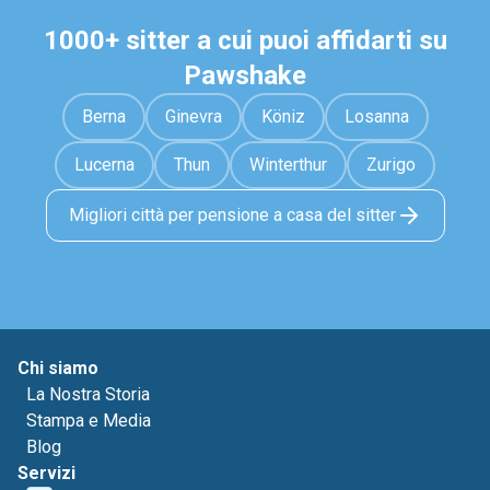
1000+ sitter a cui puoi affidarti su
Pawshake
Berna
Ginevra
Köniz
Losanna
Lucerna
Thun
Winterthur
Zurigo
Migliori città per pensione a casa del sitter
Chi siamo
La Nostra Storia
Stampa e Media
Blog
Servizi