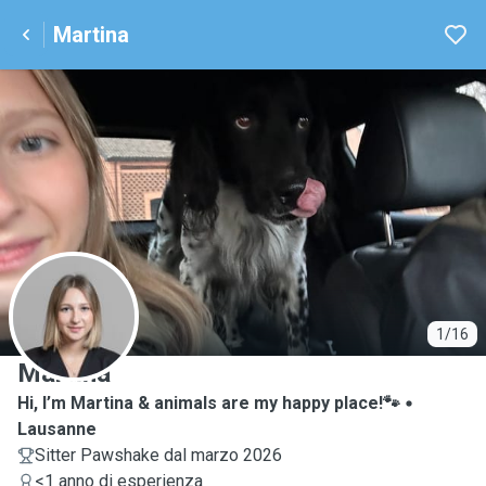
Martina
M
1/16
Martina
Hi, I’m Martina & animals are my happy place!🐾
Lausanne
Sitter Pawshake dal marzo 2026
<1 anno di esperienza