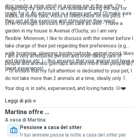
dog needs a slow stroll or a proper run in the park, I'm
Regarding my services, I am available during the day for
ready for it. An active pet is a happy pet, and I'll make sure
walks, at home care, visits to feed/check on the pets. I
they get all the exercise and stimulation they need.
offer overnight services for pet care as well - I have a
garden in my house in Avenue d'Ouchy, so I am very
flexible. Moreover, I like to discuss with the owner before I
take charge of their pet regarding their preferences (e.g.
walk locations, sleeping inside/outside, animal mood, likes
I am a very affettuose person and lover taking care of
and dislikes etc..) - this ensures that your animal will have a
people and animals (perhaps animals more than people😁)
great experience!
- To ensure that my full attention is dedicated to your pet, I
do not take more than 2 animals at a time, ideally only 1.
Your dog is in safe, experienced, and loving hands. 🐶❤️
Leggi di più
Martina offre ...
A casa di Martina
Pensione a casa del sitter
Il tuo animale passa la notte a casa del sitter per