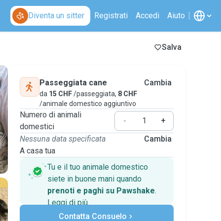
Diventa un sitter
Registrati
Accedi
Aiuto
Salva
Passeggiata cane
Cambia
da
15 CHF
/passeggiata,
8 CHF
/animale domestico aggiuntivo
Numero di animali
-
+
domestici
Nessuna data specificata
Cambia
A casa tua
Tu e il tuo animale domestico
siete in buone mani quando
prenoti e paghi su Pawshake
.
Leggi di più
Pagamenti sicuri
Contatta Consuelo
Assistenza se i piani