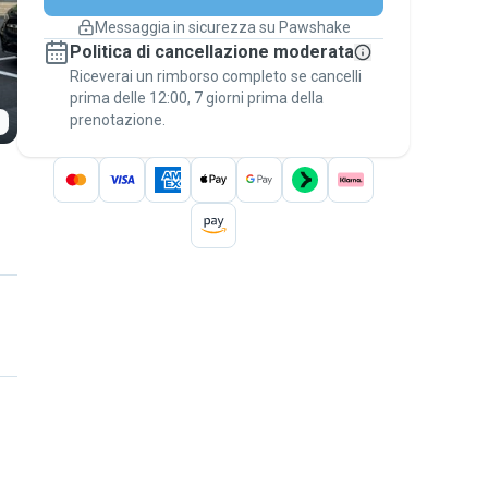
cambiano
Messaggia in sicurezza su Pawshake
Prenotazioni coperte
Politica di cancellazione moderata
Stai su Pawshake - dal primo messaggio al
Riceverai un rimborso completo se cancelli
pagamento - per attivare la
Garanzia
prima delle 12:00, 7 giorni prima della
Pawshake
.
prenotazione.