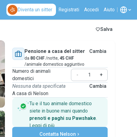
Diventa un sitter
Registrati
Accedi
Aiuto
Salva
Pensione a casa del sitter
Cambia
da
80 CHF
/notte,
45 CHF
/animale domestico aggiuntivo
Numero di animali
-
+
domestici
Nessuna data specificata
Cambia
A casa di Nelson
Tu e il tuo animale domestico
siete in buone mani quando
prenoti e paghi su Pawshake
.
Leggi di più
Pagamenti sicuri
Contatta Nelson
Assistenza se i piani