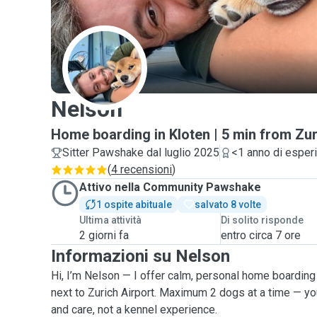
N
Nelson
Home boarding in Kloten | 5 min from Zur
Sitter Pawshake dal luglio 2025
<1 anno di esper
(
4 recensioni
)
Attivo nella Community Pawshake
1 ospite abituale
salvato 8 volte
Ultima attività
Di solito risponde
2 giorni fa
entro circa 7 ore
Informazioni su Nelson
Hi, I’m Nelson — I offer calm, personal home boarding 
next to Zurich Airport. Maximum 2 dogs at a time — you
and care, not a kennel experience.