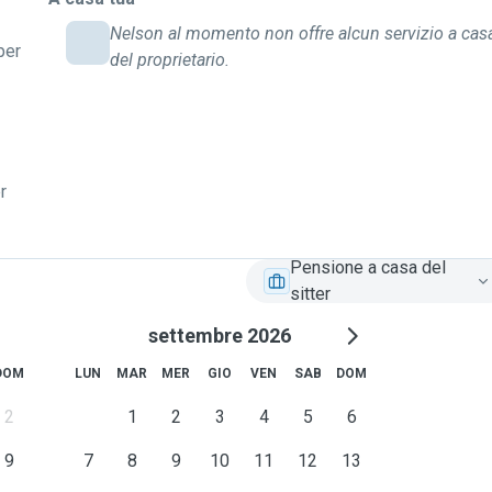
Nelson al momento non offre alcun servizio a cas
per
del proprietario.
r
Pensione a casa del
sitter
settembre 2026
DOM
LUN
MAR
MER
GIO
VEN
SAB
DOM
2
1
2
3
4
5
6
9
7
8
9
10
11
12
13