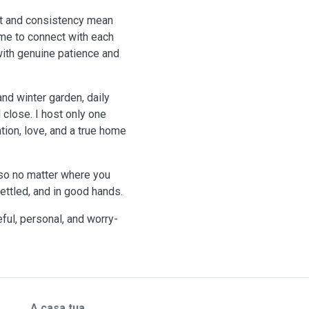
st and consistency mean
ime to connect with each
with genuine patience and
nd winter garden, daily
close. I host only one
ntion, love, and a true home
 so no matter where you
ettled, and in good hands.
ful, personal, and worry-
A casa tua