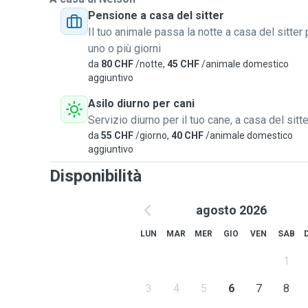
Pensione a casa del sitter
Il tuo animale passa la notte a casa del sitter 
uno o più giorni
da
80 CHF
/notte,
45 CHF
/animale domestico
aggiuntivo
Asilo diurno per cani
Servizio diurno per il tuo cane, a casa del sitte
da
55 CHF
/giorno,
40 CHF
/animale domestico
aggiuntivo
Disponibilità
agosto 2026
LUN
MAR
MER
GIO
VEN
SAB
1
3
4
5
6
7
8