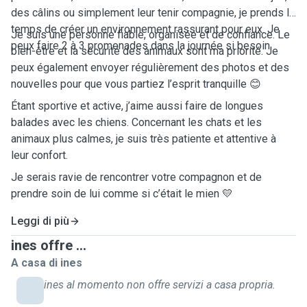
des câlins ou simplement leur tenir compagnie, je prends le
temps de créer un environnement rassurant pour eux. Je
Je suis une personne fiable, organisée et de confiance. Le
peux faire 2 à 3 promenades dans la journée si besoin.
bien-être et la sécurité des animaux sont ma priorité. Je
peux également envoyer régulièrement des photos et des
nouvelles pour que vous partiez l’esprit tranquille 😊
Étant sportive et active, j’aime aussi faire de longues
balades avec les chiens. Concernant les chats et les
animaux plus calmes, je suis très patiente et attentive à
leur confort.
Je serais ravie de rencontrer votre compagnon et de
prendre soin de lui comme si c’était le mien 💛
Leggi di più
ines offre ...
A casa di ines
ines al momento non offre servizi a casa propria.