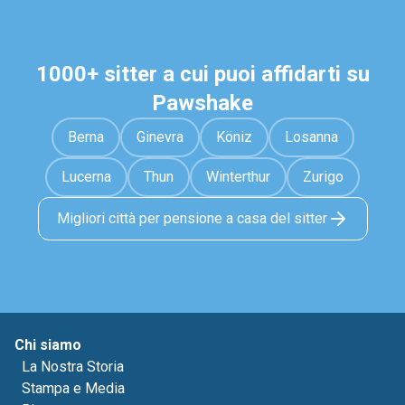
1000+ sitter a cui puoi affidarti su
Pawshake
Berna
Ginevra
Köniz
Losanna
Lucerna
Thun
Winterthur
Zurigo
Migliori città per pensione a casa del sitter
Chi siamo
La Nostra Storia
Stampa e Media