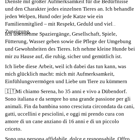
Dienste mit großer Aufmerksamkeit für die Bedürfnisse
und den Charakter jedes einzelnen Tieres an. Ich behandle
jeden Welpen, Hund oder jede Katze wie ein
Familienmitglied – mit Respekt, Geduld und viel
Zuneigung.
Ich übernehme Spaziergänge, Gesellschaft, Spiele,
Fütterung, Wasser geben sowie die Pflege der Umgebung
und Gewohnheiten des Tieres. Ich nehme kleine Hunde bei
mir zu Hause auf, die ruhig, sicher und gemütlich ist.
Ich liebe diese Arbeit, weil ich dabei das tun kann, was
mich glücklich macht: mich mit Aufmerksamkeit,
Einfühlungsvermögen und Liebe um Tiere zu kümmern
🇮🇹Mi chiamo Serena, ho 35 anni e vivo a Dübendorf.
Sono italiana e da sempre ho una grande passione per gli
animali. Fin da bambina sono cresciuta circondata da cani,
gatti, uccellini e pesciolini, e oggi mi prendo cura con
amore di un cane anziano di 16 anni e di un piccolo
criceto.
Sono una persona affidabile, dolce e responsabile. Offro