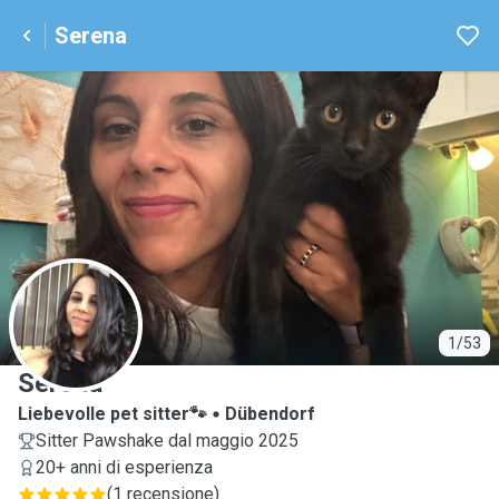
Serena
S
1/53
Serena
Liebevolle pet sitter🐾
Dübendorf
Sitter Pawshake dal maggio 2025
20+ anni di esperienza
(
1 recensione
)