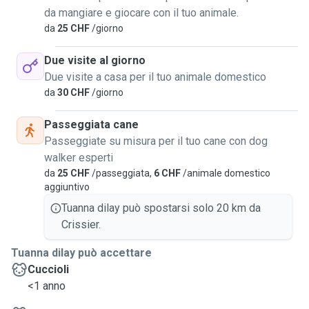
Je prends toujours le temps de m’adapter au caractère et
da mangiare e giocare con il tuo animale.
aux besoins de chaque animal afin qu’il se sente en
da
25 CHF
/giorno
sécurité et à l’aise.
Due visite al giorno
Pendant les promenades ou les visites, j’envoie
Due visite a casa per il tuo animale domestico
volontiers des photos et des nouvelles pour que vous
da
30 CHF
/giorno
soyez rassuré(e). J’ai l’habitude de m’occuper de chiens
énergiques, timides ou sensibles, et je reste toujours très
Passeggiata cane
attentive à leur comportement.
Passeggiate su misura per il tuo cane con dog
walker esperti
Je suis également flexible pour les horaires et je fais
da
25 CHF
/passeggiata,
6 CHF
/animale domestico
toujours de mon mieux pour m’adapter aux besoins des
aggiuntivo
propriétaires.
Tuanna dilay può spostarsi solo 20 km da
Votre animal sera traité avec le même soin, la même
Crissier.
attention et la même affection que s’il était le mien. Leur
sécurité, leur bien-être et leur confort sont toujours ma
Tuanna dilay può accettare
priorité.
Cuccioli
<1 anno
Je me réjouis de rencontrer vos adorables compagnons à