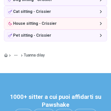
Cat sitting
-
Crissier
House sitting
-
Crissier
Pet sitting
-
Crissier
Tuanna dilay
1000+ sitter a cui puoi affidarti su
Pawshake