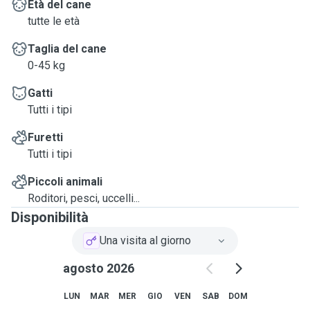
Età del cane
quatre pattes et de passer de beaux moments avec eux lors
tutte le età
des promenades ou des visites à domicile.
Merci beaucoup pour votre confiance et à bientôt !
Taglia del cane
(I also speak English, so feel free to contact me in English
0-45 kg
if you prefer.)
Gatti
Tutti i tipi
Furetti
Tutti i tipi
Piccoli animali
Roditori, pesci, uccelli...
Disponibilità
Una visita al giorno
agosto 2026
LUN
MAR
MER
GIO
VEN
SAB
DOM