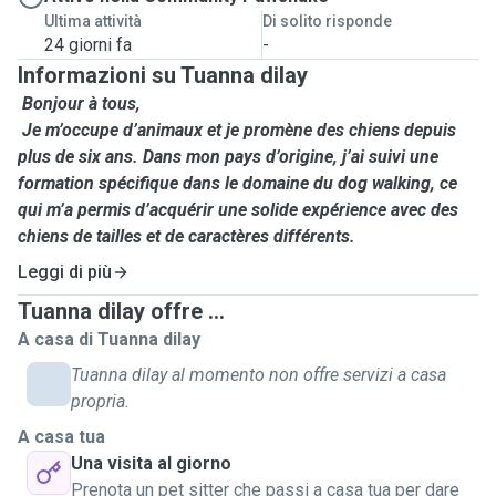
Ultima attività
Di solito risponde
24 giorni fa
-
Informazioni su Tuanna dilay
Bonjour à tous,
Je m’occupe d’animaux et je promène des chiens depuis
plus de six ans. Dans mon pays d’origine, j’ai suivi une
formation spécifique dans le domaine du dog walking, ce
qui m’a permis d’acquérir une solide expérience avec des
chiens de tailles et de caractères différents.
Leggi di più
Depuis mon enfance, j’ai toujours vécu entourée
Tuanna dilay offre ...
d’animaux. Cette passion m’a naturellement menée à
A casa di Tuanna dilay
commencer des études de médecine vétérinaire. Même si
j’ai dû interrompre mes études après mon arrivée en
Tuanna dilay al momento non offre servizi a casa
Suisse, mon amour et mon respect pour les animaux sont
propria.
restés les mêmes.
A casa tua
Una visita al giorno
Je suis une personne très fiable, responsable et attentive.
Prenota un pet sitter che passi a casa tua per dare