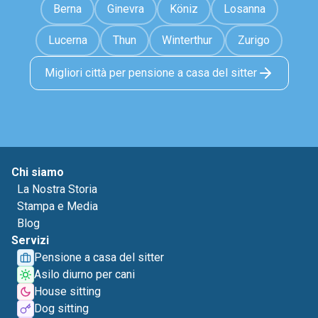
Berna
Ginevra
Köniz
Losanna
Lucerna
Thun
Winterthur
Zurigo
Migliori città per pensione a casa del sitter
Chi siamo
La Nostra Storia
Stampa e Media
Blog
Servizi
Pensione a casa del sitter
Asilo diurno per cani
House sitting
Dog sitting