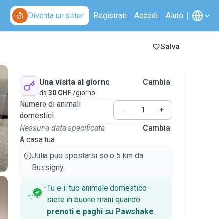
Diventa un sitter
Registrati
Accedi
Aiuto
Salva
Una visita al giorno
Cambia
da
30 CHF
/giorno
Numero di animali
-
+
domestici
Nessuna data specificata
Cambia
A casa tua
Julia può spostarsi solo 5 km da
Bussigny.
Tu e il tuo animale domestico
siete in buone mani quando
prenoti e paghi su Pawshake
.