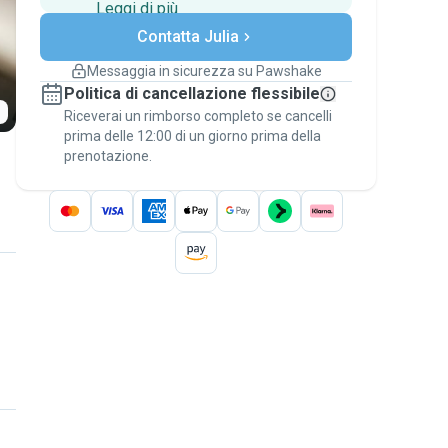
Leggi di più
Pagamenti sicuri
Contatta Julia
Assistenza se i piani
cambiano
Messaggia in sicurezza su Pawshake
Prenotazioni coperte
Politica di cancellazione flessibile
Stai su Pawshake - dal primo messaggio al
Riceverai un rimborso completo se cancelli
pagamento - per attivare la
Garanzia
prima delle 12:00 di un giorno prima della
Pawshake
.
prenotazione.