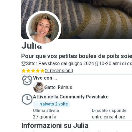
J
Julia
Pour que vos petites boules de poils soi
Sitter Pawshake dal giugno 2024
10-20 anni di e
(
2 recensioni
)
Vive con ...
R
Gatto, Rémus
Attivo nella Community Pawshake
salvato 2 volte
Ultima attività
Di solito risponde
27 giorni fa
entro circa 4 ore
Informazioni su Julia