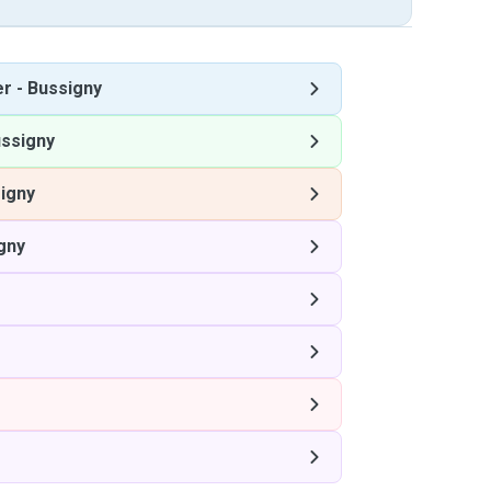
er
-
Bussigny
ssigny
igny
gny