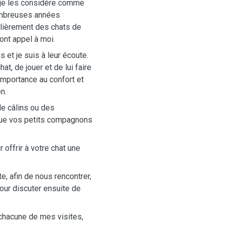
t je les considère comme
nombreuses années
ulièrement des chats de
ont appel à moi.
 et je suis à leur écoute.
t, de jouer et de lui faire
'importance au confort et
en.
e câlins ou des
 que vos petits compagnons
offrir à votre chat une
e, afin de nous rencontrer,
our discuter ensuite de
chacune de mes visites,