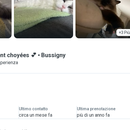
+3 Più
ent choyées 💕
Bussigny
sperienza
Ultimo contatto
Ultima prenotazione
circa un mese fa
più di un anno fa