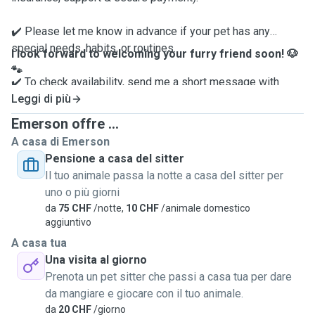
✔️ Please let me know in advance if your pet has any
special needs, habits, or routines.
I look forward to welcoming your furry friend soon! 🐶
🐾
✔️ To check availability, send me a short message with
details about your pet and your request.
Leggi di più
Emerson offre ...
A casa di Emerson
Pensione a casa del sitter
Il tuo animale passa la notte a casa del sitter per
uno o più giorni
da
75 CHF
/notte,
10 CHF
/animale domestico
aggiuntivo
A casa tua
Una visita al giorno
Prenota un pet sitter che passi a casa tua per dare
da mangiare e giocare con il tuo animale.
da
20 CHF
/giorno