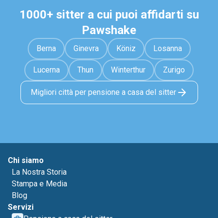
1000+ sitter a cui puoi affidarti su
Pawshake
Berna
Ginevra
Köniz
Losanna
Lucerna
Thun
Winterthur
Zurigo
Migliori città per pensione a casa del sitter
Chi siamo
La Nostra Storia
Stampa e Media
Blog
Servizi