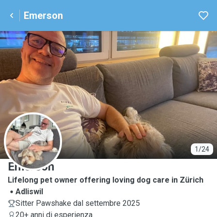
Emerson
E
1/24
Emerson
Lifelong pet owner offering loving dog care in Zürich
Adliswil
Sitter Pawshake dal settembre 2025
20+ anni di esperienza